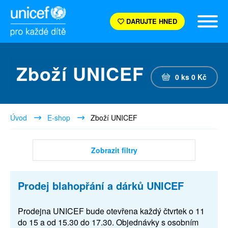
DARUJTE HNED
Zboží UNICEF
0
ks
0
Kč
Úvod
E-shop
Zboží UNICEF
Zobrazit filtry
Prodej blahopřání a dárků UNICEF
Prodejna UNICEF bude otevřena každý čtvrtek o 11
do 15 a od 15.30 do 17.30. Objednávky s osobním