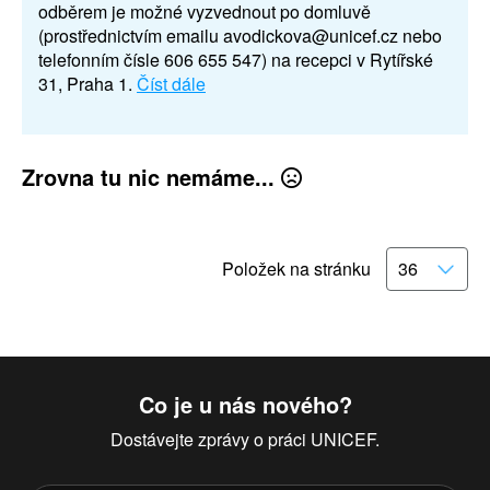
odběrem je možné vyzvednout po domluvě
(prostřednictvím emailu avodickova@unicef.cz nebo
telefonním čísle 606 655 547) na recepci v Rytířské
31, Praha 1.
Číst dále
Zrovna tu nic nemáme...
Položek na stránku
Co je u nás nového?
Dostávejte zprávy o práci UNICEF.