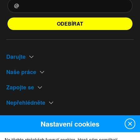
ODEBÍRAT
Darujte
Naše práce
Zapojte se
Nepřehlédněte
Naše weby
Nastavení cookies
Na těchto stránkách fungují cookies, které nám pomáhají