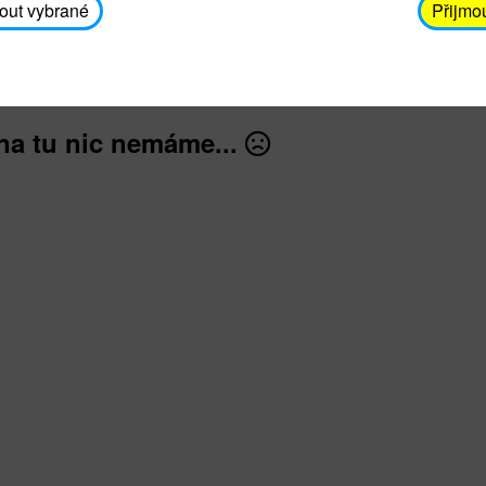
avodickova@unicef.cz nebo telefonním čísle 606 65
out vybrané
Přijmo
dále
na tu nic nemáme...