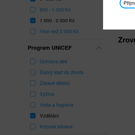
Přijm
500 - 1 000 Kč
1 000 - 2 000 Kč
Více než 2 000 Kč
Zrov
Program UNICEF
Ochrana dětí
Dobrý start do života
Zdravé dětství
Výživa
Voda a hygiena
Vzdělání
Krizové situace