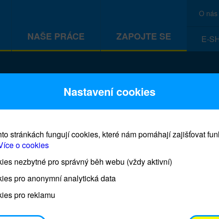
O nás
NAŠE PRÁCE
ZAPOJTE SE
E-S
CEF
Nastavení cookies
to stránkách fungují cookies, které nám pomáhají zajišťovat fu
Více o cookies
es nezbytné pro správný běh webu (vždy aktivní)
Prodej blahopřání a dárků UNI
ies pro anonymní analytická data
ies pro reklamu
Prodejna UNICEF bude otevřena každý čtvrtek o 11
osobním odběrem je možné vyzvednout po domluvě 