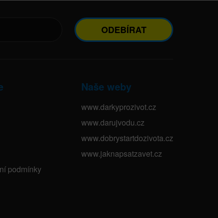
ODEBÍRAT
e
Naše weby
www.darkyprozivot.cz
www.darujvodu.cz
www.dobrystartdozivota.cz
www.jaknapsatzavet.cz
bní podmínky