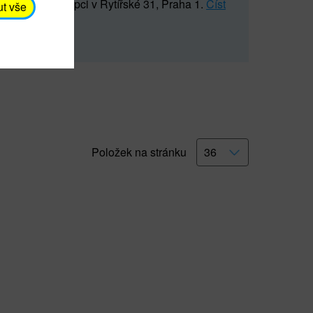
5 547) na recepci v Rytířské 31, Praha 1.
Číst
ut vše
Položek na stránku