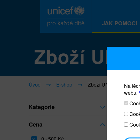
JAK POMOCI
Zboží UNI
Úvod
E-shop
Zboží UNICEF
Na těch
webu.
Cooki
Kategorie
Cook
Cena
Cook
0 - 500 Kč