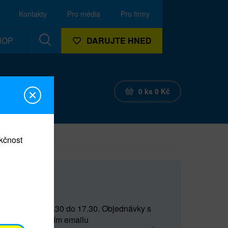
Kontakty
Pro média
Pro firmy
HOP
DARUJTE HNED
0
ks
0
Kč
nkčnost
CEF
 do 15 a od 15.30 do 17.30. Objednávky s
(prostřednictvím emailu