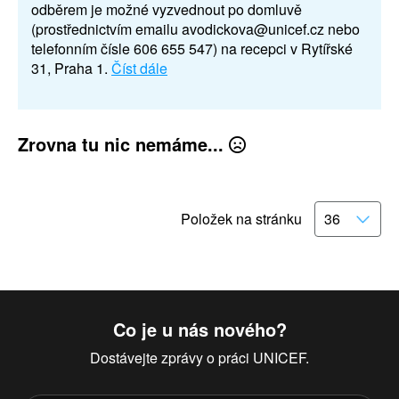
odběrem je možné vyzvednout po domluvě
(prostřednictvím emailu avodickova@unicef.cz nebo
telefonním čísle 606 655 547) na recepci v Rytířské
31, Praha 1.
Číst dále
Zrovna tu nic nemáme...
Položek na stránku
Co je u nás nového?
Dostávejte zprávy o práci UNICEF.