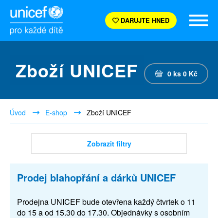
DARUJTE HNED
Zboží UNICEF
0
ks
0
Kč
Úvod
E-shop
Zboží UNICEF
Zobrazit filtry
Prodej blahopřání a dárků UNICEF
Prodejna UNICEF bude otevřena každý čtvrtek o 11
do 15 a od 15.30 do 17.30. Objednávky s osobním