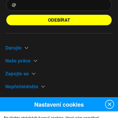
ODEBÍRAT
Darujte
Naše práce
Zapojte se
Nepřehlédněte
Naše weby
Nastavení cookies
Na těchto stránkách fungují cookies, které nám pomáhají