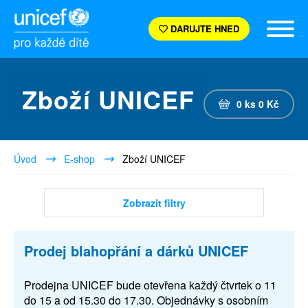
DARUJTE HNED
Zboží UNICEF
0
ks
0
Kč
Úvod
E-shop
Zboží UNICEF
Zobrazit filtry
Prodej blahopřání a dárků UNICEF
Prodejna UNICEF bude otevřena každý čtvrtek o 11
do 15 a od 15.30 do 17.30. Objednávky s osobním