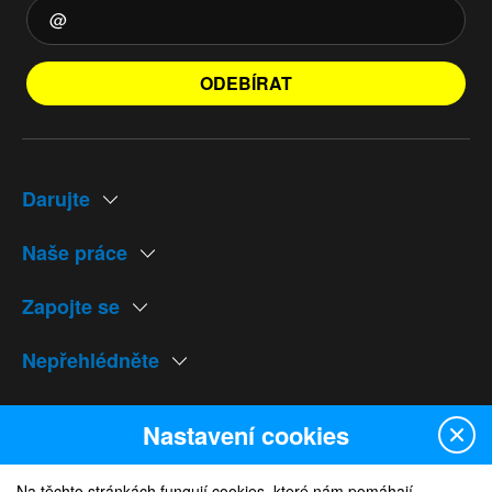
ODEBÍRAT
Darujte
Naše práce
Zapojte se
Nepřehlédněte
Naše weby
Nastavení cookies
Na těchto stránkách fungují cookies, které nám pomáhají