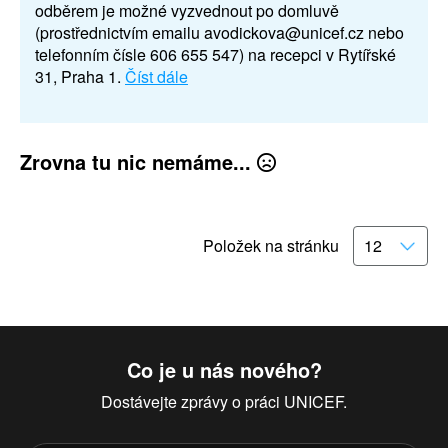
odběrem je možné vyzvednout po domluvě
(prostřednictvím emailu avodickova@unicef.cz nebo
telefonním čísle 606 655 547) na recepci v Rytířské
31, Praha 1.
Číst dále
Zrovna tu nic nemáme...
Položek na stránku
Co je u nás nového?
Dostávejte zprávy o práci UNICEF.