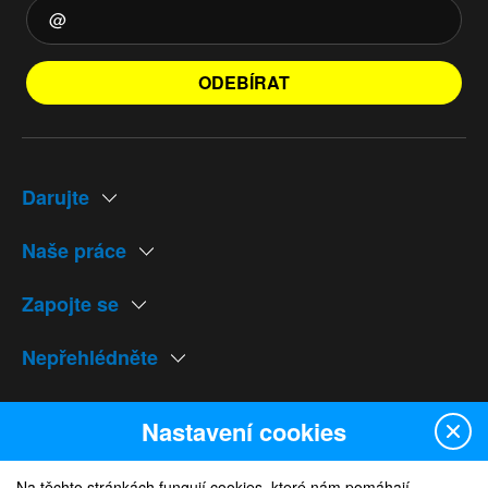
ODEBÍRAT
Darujte
Naše práce
Zapojte se
Nepřehlédněte
Naše weby
Nastavení cookies
Na těchto stránkách fungují cookies, které nám pomáhají