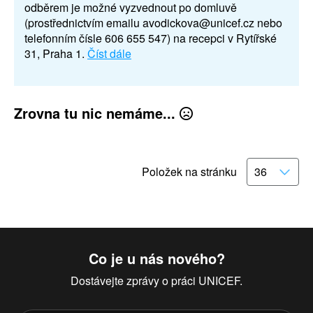
odběrem je možné vyzvednout po domluvě
(prostřednictvím emailu avodickova@unicef.cz nebo
telefonním čísle 606 655 547) na recepci v Rytířské
31, Praha 1.
Číst dále
Zrovna tu nic nemáme...
Položek na stránku
Co je u nás nového?
Dostávejte zprávy o práci UNICEF.