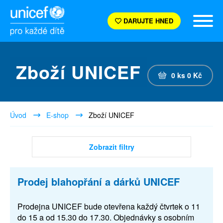
DARUJTE HNED
Zboží UNICEF
0
ks
0
Kč
Úvod
E-shop
Zboží UNICEF
Zobrazit filtry
Prodej blahopřání a dárků UNICEF
Prodejna UNICEF bude otevřena každý čtvrtek o 11
do 15 a od 15.30 do 17.30. Objednávky s osobním