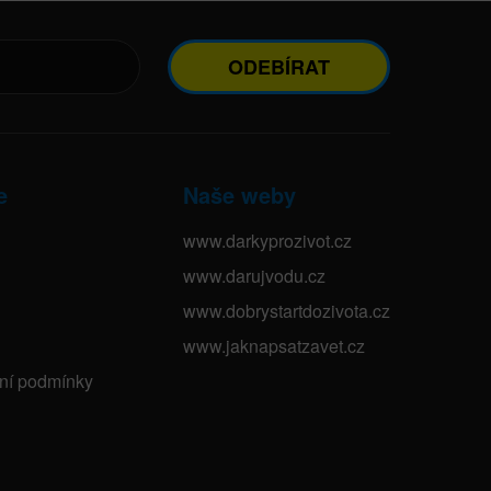
ODEBÍRAT
e
Naše weby
www.darkyprozivot.cz
www.darujvodu.cz
www.dobrystartdozivota.cz
www.jaknapsatzavet.cz
bní podmínky