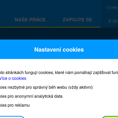
O nás
NAŠE PRÁCE
ZAPOJTE SE
E-S
CEF
Nastavení cookies
to stránkách fungují cookies, které nám pomáhají zajišťovat fu
Více o cookies
es nezbytné pro správný běh webu (vždy aktivní)
Prodej blahopřání a dárků UNI
ies pro anonymní analytická data
ies pro reklamu
Prodejna UNICEF bude otevřena každý čtvrtek o 11
osobním odběrem je možné vyzvednout po domluvě 