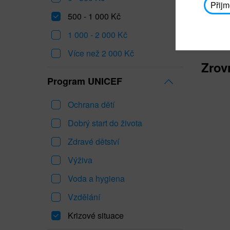
Přijm
500 - 1 000 Kč
1 000 - 2 000 Kč
Více než 2 000 Kč
Zrov
Program UNICEF
Ochrana dětí
Dobrý start do života
Zdravé dětství
Výživa
Voda a hygiena
Vzdělání
Krizové situace