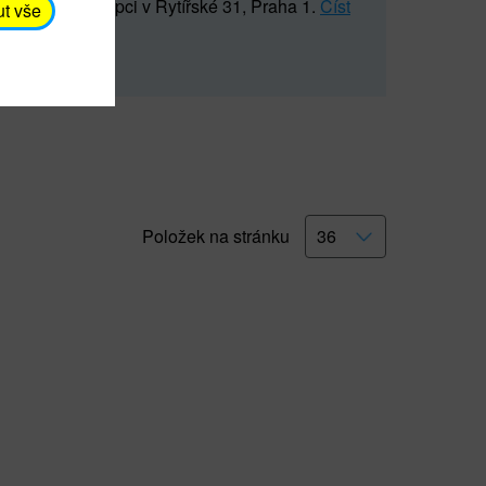
5 547) na recepci v Rytířské 31, Praha 1.
Číst
ut vše
Položek na stránku