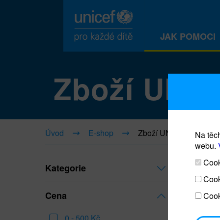
JAK POMOCI
Zboží UNI
Úvod
E-shop
Zboží UNICEF
Na těch
webu.
Cooki
Kategorie
Cook
Cena
Cook
0 - 500 Kč