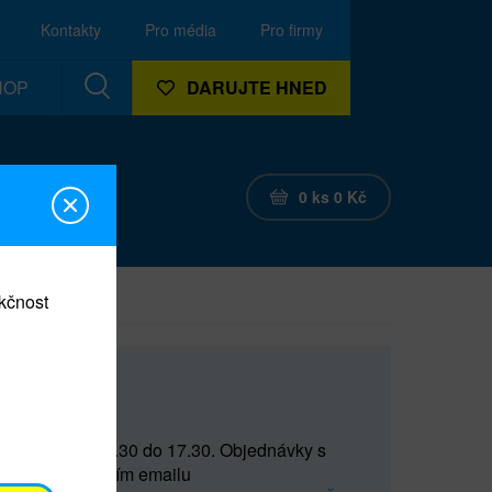
Kontakty
Pro média
Pro firmy
HOP
DARUJTE HNED
0
ks
0
Kč
nkčnost
CEF
 do 15 a od 15.30 do 17.30. Objednávky s
(prostřednictvím emailu