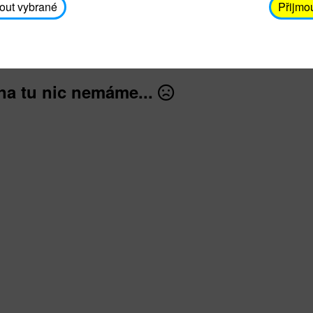
avodickova@unicef.cz nebo telefonním čísle 606 65
out vybrané
Přijmo
dále
na tu nic nemáme...