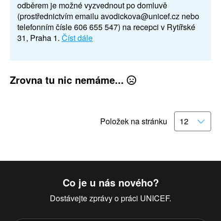
odběrem je možné vyzvednout po domluvě
(prostřednictvím emailu avodickova@unicef.cz nebo
telefonním čísle 606 655 547) na recepci v Rytířské
31, Praha 1.
Číst dále
Zrovna tu nic nemáme...
Položek na stránku
Co je u nás nového?
Dostávejte zprávy o práci UNICEF.