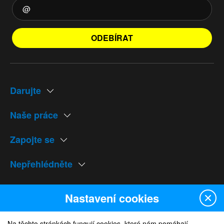
ODEBÍRAT
Darujte
Naše práce
Zapojte se
Nepřehlédněte
Naše weby
Nastavení cookies
Na těchto stránkách fungují cookies, které nám pomáhají