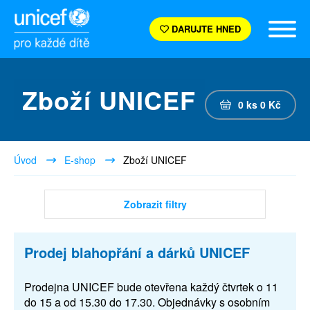
DARUJTE HNED
Zboží UNICEF
0
ks
0
Kč
Úvod
E-shop
Zboží UNICEF
Zobrazit filtry
Prodej blahopřání a dárků UNICEF
Prodejna UNICEF bude otevřena každý čtvrtek o 11
do 15 a od 15.30 do 17.30. Objednávky s osobním