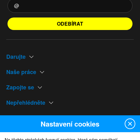
ODEBÍRAT
Darujte
Naše práce
Zapojte se
Nepřehlédněte
Naše weby
Nastavení cookies
Na těchto stránkách fungují cookies, které nám pomáhají