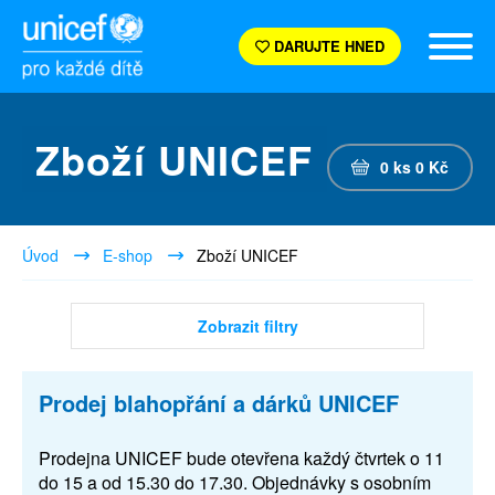
DARUJTE HNED
Zboží UNICEF
0
ks
0
Kč
Úvod
E-shop
Zboží UNICEF
Zobrazit filtry
Prodej blahopřání a dárků UNICEF
Prodejna UNICEF bude otevřena každý čtvrtek o 11
do 15 a od 15.30 do 17.30. Objednávky s osobním