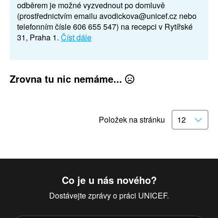
odběrem je možné vyzvednout po domluvě
(prostřednictvím emailu avodickova@unicef.cz nebo
telefonním čísle 606 655 547) na recepci v Rytířské
31, Praha 1.
Číst dále
Zrovna tu nic nemáme...
Položek na stránku
Co je u nás nového?
Dostávejte zprávy o práci UNICEF.