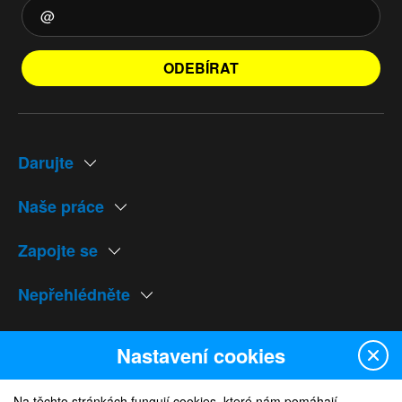
ODEBÍRAT
Darujte
Naše práce
Zapojte se
Nepřehlédněte
Naše weby
Nastavení cookies
Na těchto stránkách fungují cookies, které nám pomáhají