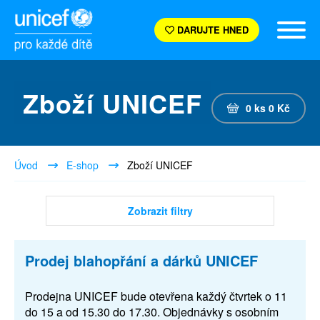
DARUJTE HNED
Zboží UNICEF
0
ks
0
Kč
Úvod
E-shop
Zboží UNICEF
Zobrazit filtry
Prodej blahopřání a dárků UNICEF
Prodejna UNICEF bude otevřena každý čtvrtek o 11
do 15 a od 15.30 do 17.30. Objednávky s osobním