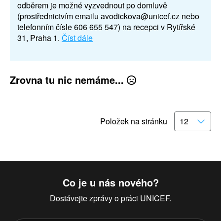
odběrem je možné vyzvednout po domluvě
(prostřednictvím emailu avodickova@unicef.cz nebo
telefonním čísle 606 655 547) na recepci v Rytířské
31, Praha 1.
Číst dále
Zrovna tu nic nemáme...
Položek na stránku
Co je u nás nového?
Dostávejte zprávy o práci UNICEF.