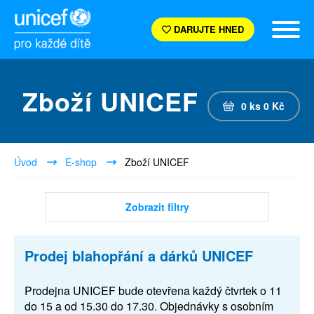
DARUJTE HNED
Zboží UNICEF
0
ks
0
Kč
Úvod
E-shop
Zboží UNICEF
Zobrazit filtry
Prodej blahopřání a dárků UNICEF
Prodejna UNICEF bude otevřena každý čtvrtek o 11
do 15 a od 15.30 do 17.30. Objednávky s osobním