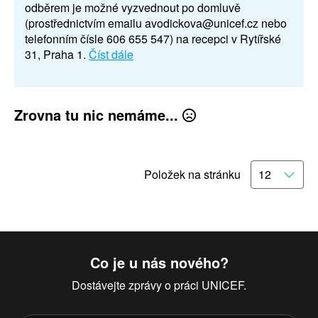
odběrem je možné vyzvednout po domluvě
(prostřednictvím emailu avodickova@unicef.cz nebo
telefonním čísle 606 655 547) na recepci v Rytířské
31, Praha 1.
Číst dále
Zrovna tu nic nemáme...
Položek na stránku
Co je u nás nového?
Dostávejte zprávy o práci UNICEF.