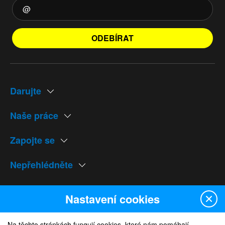
ODEBÍRAT
Darujte
Naše práce
Zapojte se
Nepřehlédněte
Naše weby
Nastavení cookies
Na těchto stránkách fungují cookies, které nám pomáhají