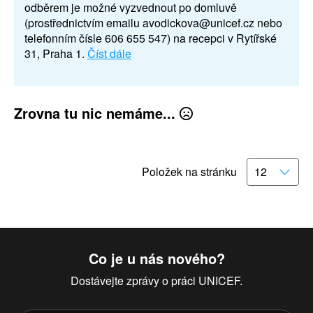
odběrem je možné vyzvednout po domluvě
(prostřednictvím emailu avodickova@unicef.cz nebo
telefonním čísle 606 655 547) na recepci v Rytířské
31, Praha 1.
Číst dále
Zrovna tu nic nemáme...
Položek na stránku
Co je u nás nového?
Dostávejte zprávy o práci UNICEF.