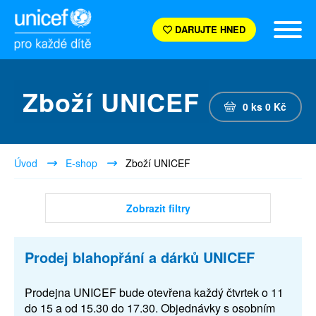
DARUJTE HNED
Zboží UNICEF
0
ks
0
Kč
Úvod
E-shop
Zboží UNICEF
Zobrazit filtry
Prodej blahopřání a dárků UNICEF
Prodejna UNICEF bude otevřena každý čtvrtek o 11
do 15 a od 15.30 do 17.30. Objednávky s osobním