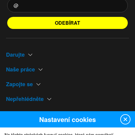
ODEBÍRAT
Darujte
Naše práce
Zapojte se
Nepřehlédněte
Naše weby
Nastavení cookies
Na těchto stránkách fungují cookies, které nám pomáhají