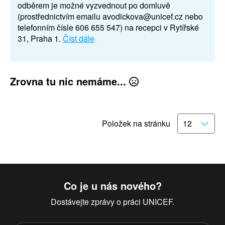
odběrem je možné vyzvednout po domluvě
(prostřednictvím emailu avodickova@unicef.cz nebo
telefonním čísle 606 655 547) na recepci v Rytířské
31, Praha 1.
Číst dále
Zrovna tu nic nemáme...
Položek na stránku
Co je u nás nového?
Dostávejte zprávy o práci UNICEF.