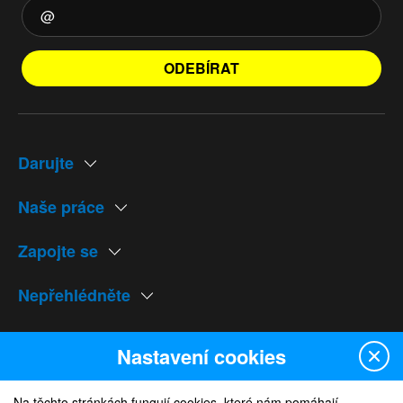
ODEBÍRAT
Darujte
Naše práce
Zapojte se
Nepřehlédněte
Naše weby
Nastavení cookies
Na těchto stránkách fungují cookies, které nám pomáhají