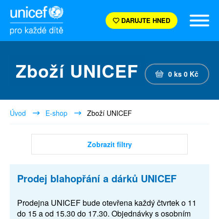
DARUJTE HNED
Zboží UNICEF
0
ks
0
Kč
Úvod
E-shop
Zboží UNICEF
Zobrazit filtry
Prodej blahopřání a dárků UNICEF
Prodejna UNICEF bude otevřena každý čtvrtek o 11
do 15 a od 15.30 do 17.30. Objednávky s osobním