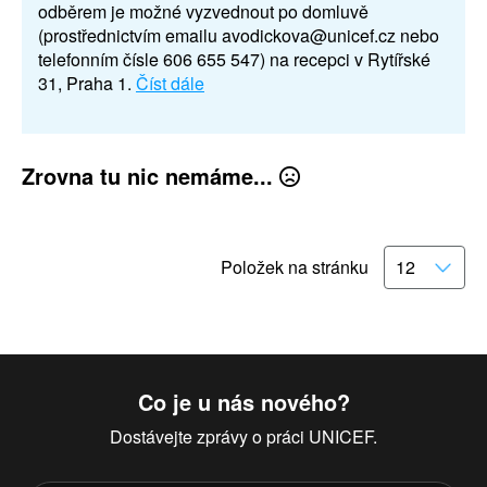
odběrem je možné vyzvednout po domluvě
(prostřednictvím emailu avodickova@unicef.cz nebo
telefonním čísle 606 655 547) na recepci v Rytířské
31, Praha 1.
Číst dále
Zrovna tu nic nemáme...
Položek na stránku
Co je u nás nového?
Dostávejte zprávy o práci UNICEF.