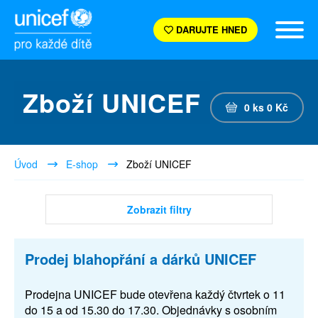
DARUJTE HNED
Zboží UNICEF
0
ks
0
Kč
Úvod
E-shop
Zboží UNICEF
Zobrazit filtry
Prodej blahopřání a dárků UNICEF
Prodejna UNICEF bude otevřena každý čtvrtek o 11
do 15 a od 15.30 do 17.30. Objednávky s osobním