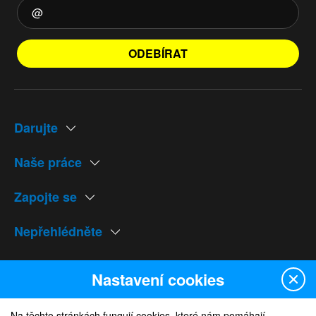
ODEBÍRAT
Darujte
Naše práce
Zapojte se
Nepřehlédněte
Naše weby
Nastavení cookies
Na těchto stránkách fungují cookies, které nám pomáhají