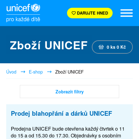
DARUJTE HNED
Zboží UNICEF
0
ks
0
Kč
Úvod
E-shop
Zboží UNICEF
Zobrazit filtry
Prodej blahopřání a dárků UNICEF
Prodejna UNICEF bude otevřena každý čtvrtek o 11
do 15 a od 15.30 do 17.30. Objednávky s osobním