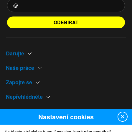
ODEBÍRAT
Darujte
Naše práce
Zapojte se
Nepřehlédněte
Naše weby
Nastavení cookies
Na těchto stránkách fungují cookies, které nám pomáhají