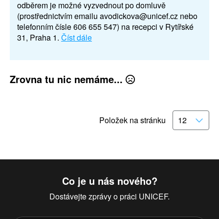
odběrem je možné vyzvednout po domluvě
(prostřednictvím emailu avodickova@unicef.cz nebo
telefonním čísle 606 655 547) na recepci v Rytířské
31, Praha 1.
Číst dále
Zrovna tu nic nemáme...
Položek na stránku
Co je u nás nového?
Dostávejte zprávy o práci UNICEF.