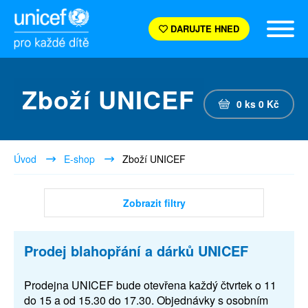
DARUJTE HNED
Zboží UNICEF
0
ks
0
Kč
Úvod
E-shop
Zboží UNICEF
Zobrazit filtry
Prodej blahopřání a dárků UNICEF
Prodejna UNICEF bude otevřena každý čtvrtek o 11
do 15 a od 15.30 do 17.30. Objednávky s osobním