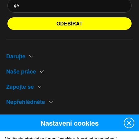
ODEBÍRAT
Darujte
Naše práce
Zapojte se
Nepřehlédněte
Naše weby
Nastavení cookies
Na těchto stránkách fungují cookies, které nám pomáhají