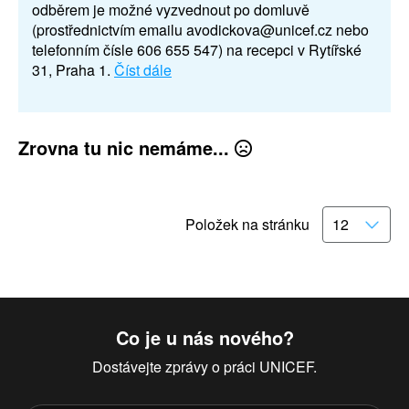
odběrem je možné vyzvednout po domluvě
(prostřednictvím emailu avodickova@unicef.cz nebo
telefonním čísle 606 655 547) na recepci v Rytířské
31, Praha 1.
Číst dále
Zrovna tu nic nemáme...
Položek na stránku
Co je u nás nového?
Dostávejte zprávy o práci UNICEF.