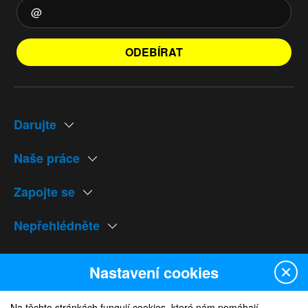
ODEBÍRAT
Darujte
Naše práce
Zapojte se
Nepřehlédněte
Naše weby
Nastavení cookies
Na těchto stránkách fungují cookies, které nám pomáhají