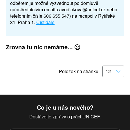
odběrem je možné vyzvednout po domluvě
(prostřednictvím emailu avodickova@unicef.cz nebo
telefonním čísle 606 655 547) na recepci v Rytířské
31, Praha 1.
Číst dále
Zrovna tu nic nemáme...
Položek na stránku
Co je u nás nového?
Dostávejte zprávy o práci UNICEF.