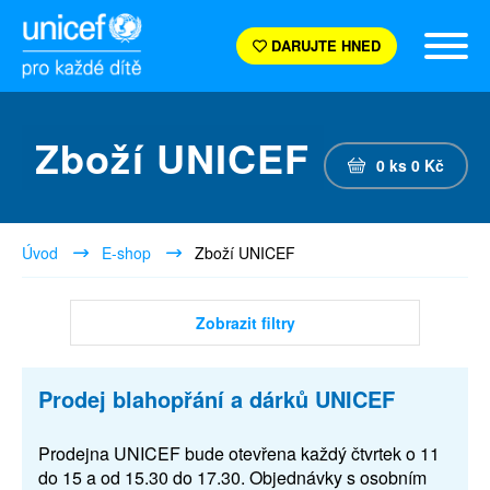
DARUJTE HNED
Zboží UNICEF
0
ks
0
Kč
Úvod
E-shop
Zboží UNICEF
Zobrazit filtry
Prodej blahopřání a dárků UNICEF
Prodejna UNICEF bude otevřena každý čtvrtek o 11
do 15 a od 15.30 do 17.30. Objednávky s osobním