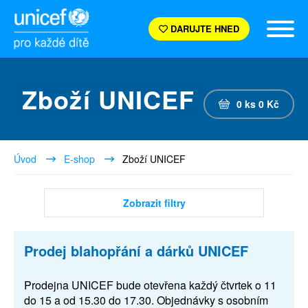
DARUJTE HNED
Zboží UNICEF
0
ks
0
Kč
Úvod
E-shop
Zboží UNICEF
Zobrazit filtry
Prodej blahopřání a dárků UNICEF
Prodejna UNICEF bude otevřena každý čtvrtek o 11
do 15 a od 15.30 do 17.30. Objednávky s osobním