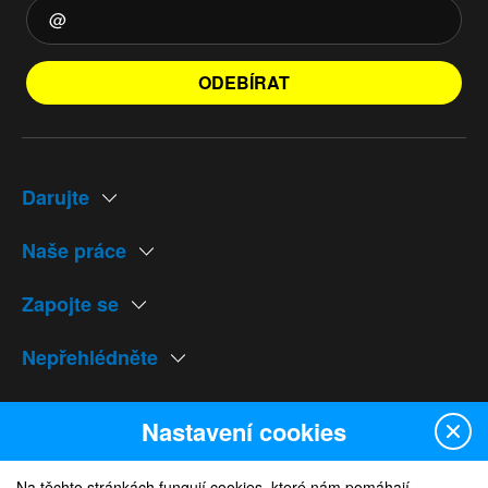
ODEBÍRAT
Darujte
Naše práce
Zapojte se
Nepřehlédněte
Naše weby
Nastavení cookies
Na těchto stránkách fungují cookies, které nám pomáhají