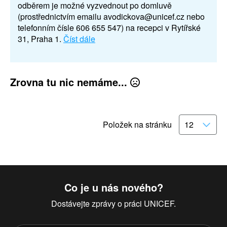
odběrem je možné vyzvednout po domluvě
(prostřednictvím emailu avodickova@unicef.cz nebo
telefonním čísle 606 655 547) na recepci v Rytířské
31, Praha 1.
Číst dále
Zrovna tu nic nemáme...
Položek na stránku
Co je u nás nového?
Dostávejte zprávy o práci UNICEF.