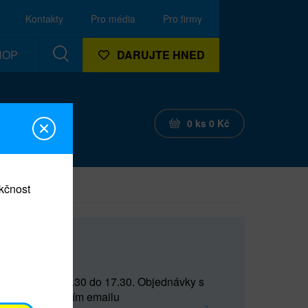
Kontakty
Pro média
Pro firmy
HOP
DARUJTE HNED
0
ks
0
Kč
nkčnost
CEF
 do 15 a od 15.30 do 17.30. Objednávky s
(prostřednictvím emailu