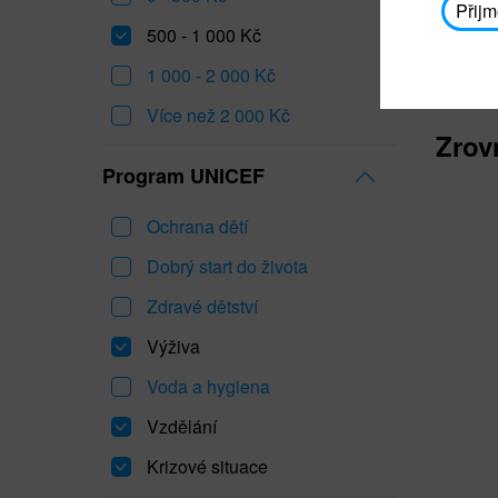
Přijm
500 - 1 000 Kč
1 000 - 2 000 Kč
Více než 2 000 Kč
Zrov
Program UNICEF
Ochrana dětí
Dobrý start do života
Zdravé dětství
Výživa
Voda a hygiena
Vzdělání
Krizové situace