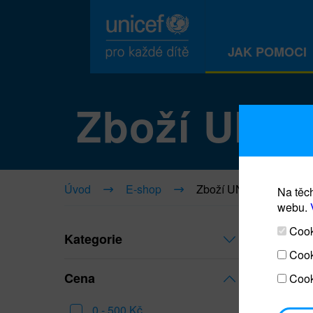
JAK POMOCI
Zboží UNI
Úvod
E-shop
Zboží UNICEF
Na těch
webu.
Cooki
Kategorie
Cook
Cena
Cook
0 - 500 Kč