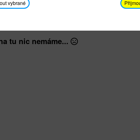
avodickova@unicef.cz nebo telefonním čísle 606 65
out vybrané
Přijmo
dále
na tu nic nemáme...