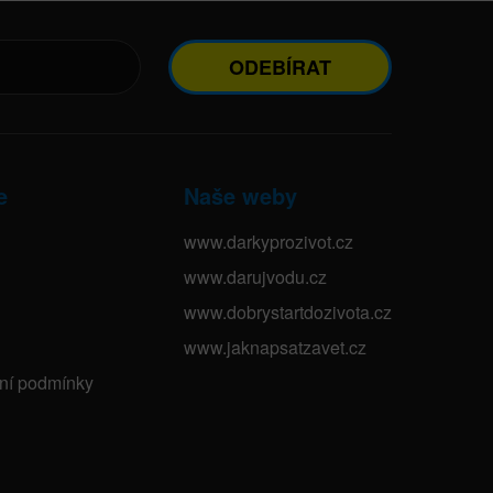
ODEBÍRAT
e
Naše weby
www.darkyprozivot.cz
www.darujvodu.cz
www.dobrystartdozivota.cz
www.jaknapsatzavet.cz
bní podmínky