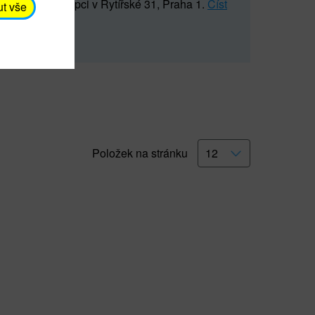
5 547) na recepci v Rytířské 31, Praha 1.
Číst
ut vše
Položek na stránku