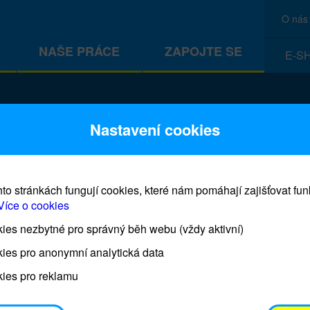
O nás
NAŠE PRÁCE
ZAPOJTE SE
E-S
CEF
Nastavení cookies
to stránkách fungují cookies, které nám pomáhají zajišťovat fu
Více o cookies
es nezbytné pro správný běh webu (vždy aktivní)
Prodej blahopřání a dárků UNI
ies pro anonymní analytická data
ies pro reklamu
Prodejna UNICEF bude otevřena každý čtvrtek o 11
osobním odběrem je možné vyzvednout po domluvě 