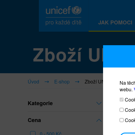
JAK POMOCI
Zboží UNI
Úvod
E-shop
Zboží UNICEF
Na těch
webu.
Cooki
Kategorie
Cook
Cena
Cook
0 - 500 Kč