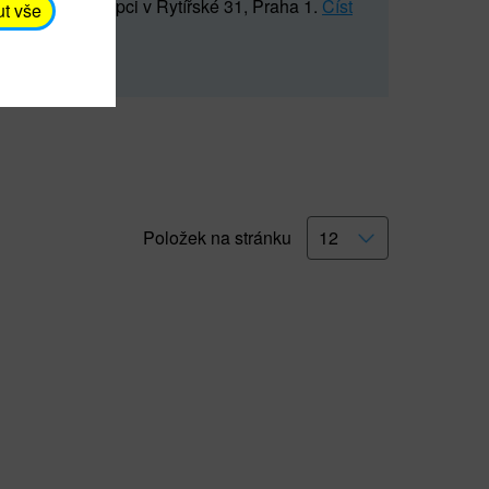
5 547) na recepci v Rytířské 31, Praha 1.
Číst
ut vše
Položek na stránku