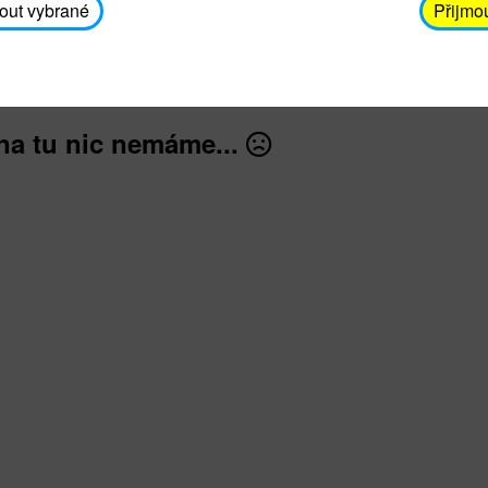
avodickova@unicef.cz nebo telefonním čísle 606 65
out vybrané
Přijmo
dále
na tu nic nemáme...