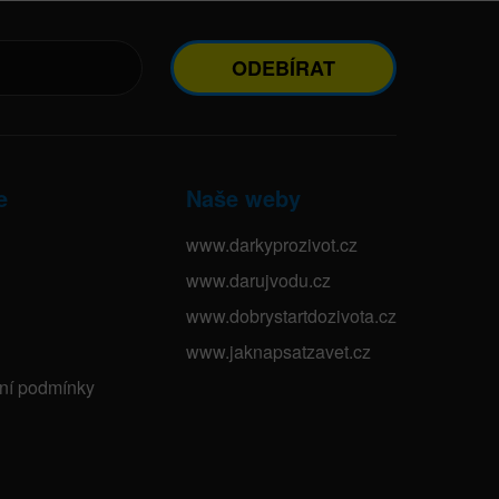
ODEBÍRAT
e
Naše weby
www.darkyprozivot.cz
www.darujvodu.cz
www.dobrystartdozivota.cz
www.jaknapsatzavet.cz
bní podmínky