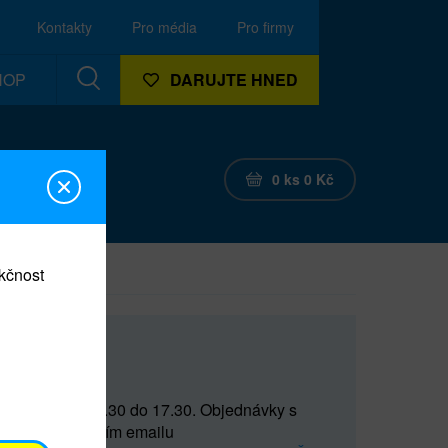
Kontakty
Pro média
Pro firmy
HOP
DARUJTE HNED
0
ks
0
Kč
nkčnost
CEF
 do 15 a od 15.30 do 17.30. Objednávky s
(prostřednictvím emailu