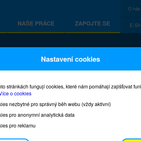
O nás
NAŠE PRÁCE
ZAPOJTE SE
E-S
CEF
Nastavení cookies
to stránkách fungují cookies, které nám pomáhají zajišťovat fu
Více o cookies
es nezbytné pro správný běh webu (vždy aktivní)
Prodej blahopřání a dárků UNI
ies pro anonymní analytická data
ies pro reklamu
Prodejna UNICEF bude otevřena každý čtvrtek o 11
osobním odběrem je možné vyzvednout po domluvě 