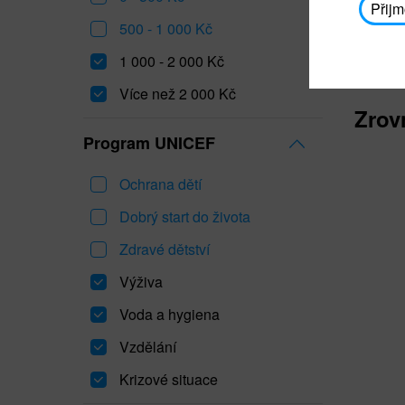
Přijm
500 - 1 000 Kč
1 000 - 2 000 Kč
Více než 2 000 Kč
Zrov
Program UNICEF
Ochrana dětí
Dobrý start do života
Zdravé dětství
Výživa
Voda a hygiena
Vzdělání
Krizové situace