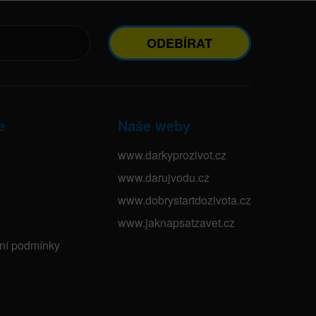
ODEBÍRAT
e
Naše weby
www.darkyprozivot.cz
www.darujvodu.cz
www.dobrystartdozivota.cz
www.jaknapsatzavet.cz
bní podmínky