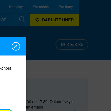
Kontakty
Pro média
Pro firmy
HOP
DARUJTE HNED
0
ks
0
Kč
nkčnost
CEF
 do 15 a od 15.30 do 17.30. Objednávky s
(prostřednictvím emailu