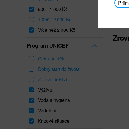
Přijm
500 - 1 000 Kč
1 000 - 2 000 Kč
Více než 2 000 Kč
Zrov
Program UNICEF
Ochrana dětí
Dobrý start do života
Zdravé dětství
Výživa
Voda a hygiena
Vzdělání
Krizové situace