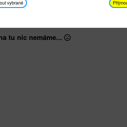
avodickova@unicef.cz nebo telefonním čísle 606 65
out vybrané
Přijmo
dále
na tu nic nemáme...