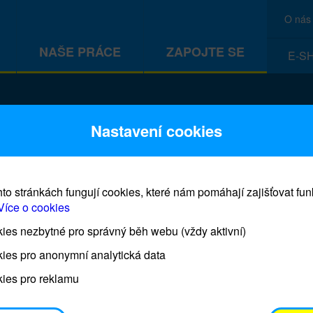
O nás
NAŠE PRÁCE
ZAPOJTE SE
E-S
CEF
Nastavení cookies
to stránkách fungují cookies, které nám pomáhají zajišťovat fu
Více o cookies
es nezbytné pro správný běh webu (vždy aktivní)
Prodej blahopřání a dárků UNI
ies pro anonymní analytická data
ies pro reklamu
Prodejna UNICEF bude otevřena každý čtvrtek o 11
osobním odběrem je možné vyzvednout po domluvě 