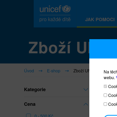
JAK POMOCI
Zboží UNI
Úvod
E-shop
Zboží UNICEF
Na těch
webu.
Cooki
Kategorie
Cook
Cena
Cook
0 - 500 Kč