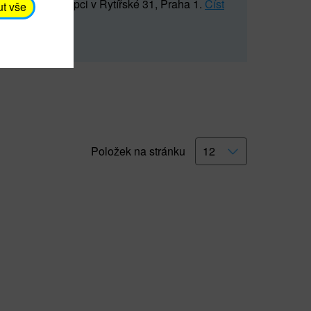
5 547) na recepci v Rytířské 31, Praha 1.
Číst
ut vše
Položek na stránku