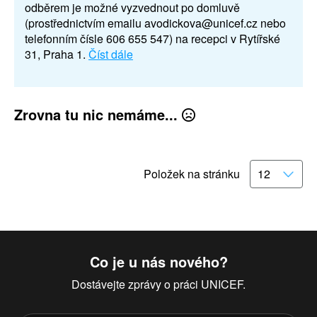
odběrem je možné vyzvednout po domluvě
(prostřednictvím emailu avodickova@unicef.cz nebo
telefonním čísle 606 655 547) na recepci v Rytířské
31, Praha 1.
Číst dále
Zrovna tu nic nemáme...
Položek na stránku
Co je u nás nového?
Dostávejte zprávy o práci UNICEF.