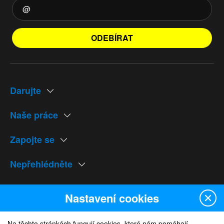
ODEBÍRAT
Darujte
Naše práce
Zapojte se
Nepřehlédněte
Naše weby
Nastavení cookies
Na těchto stránkách fungují cookies, které nám pomáhají