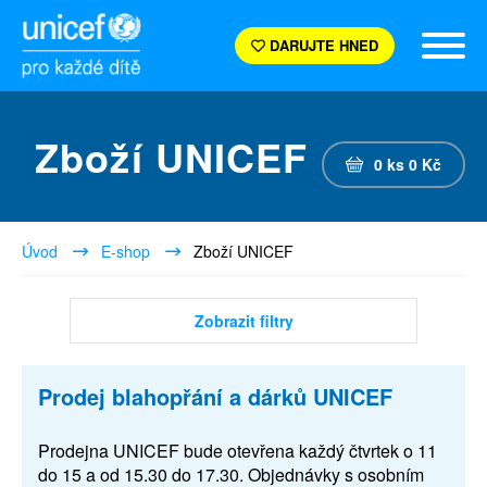
DARUJTE HNED
Zboží UNICEF
0
ks
0
Kč
Úvod
E-shop
Zboží UNICEF
Zobrazit filtry
Prodej blahopřání a dárků UNICEF
Prodejna UNICEF bude otevřena každý čtvrtek o 11
do 15 a od 15.30 do 17.30. Objednávky s osobním