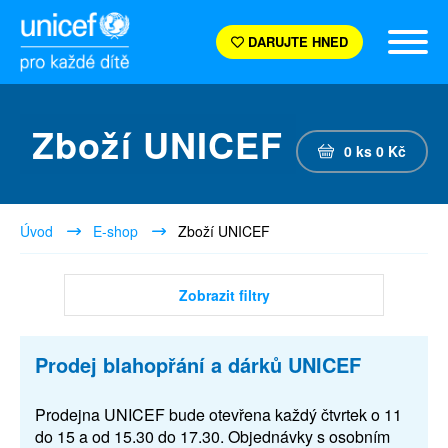
DARUJTE HNED
Zboží UNICEF
0
ks
0
Kč
Úvod
E-shop
Zboží UNICEF
Zobrazit filtry
Prodej blahopřání a dárků UNICEF
Prodejna UNICEF bude otevřena každý čtvrtek o 11
do 15 a od 15.30 do 17.30. Objednávky s osobním