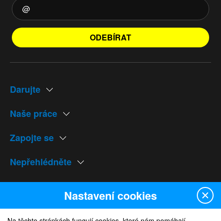
ODEBÍRAT
Darujte
Naše práce
Zapojte se
Nepřehlédněte
Naše weby
Nastavení cookies
Na těchto stránkách fungují cookies, které nám pomáhají