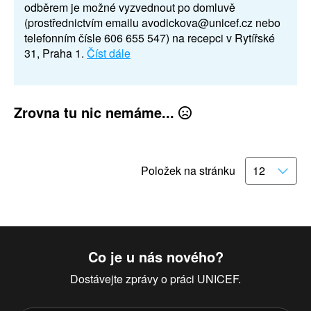
odběrem je možné vyzvednout po domluvě
(prostřednictvím emailu avodickova@unicef.cz nebo
telefonním čísle 606 655 547) na recepci v Rytířské
31, Praha 1.
Číst dále
Zrovna tu nic nemáme...
Položek na stránku
Co je u nás nového?
Dostávejte zprávy o práci UNICEF.