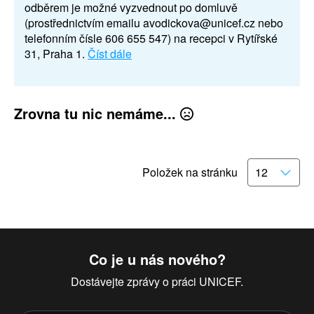
odběrem je možné vyzvednout po domluvě
(prostřednictvím emailu avodickova@unicef.cz nebo
telefonním čísle 606 655 547) na recepci v Rytířské
31, Praha 1.
Číst dále
Zrovna tu nic nemáme...
Položek na stránku
Co je u nás nového?
Dostávejte zprávy o práci UNICEF.