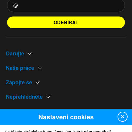
ODEBÍRAT
Darujte
Naše práce
Zapojte se
Nepřehlédněte
Naše weby
Nastavení cookies
Na těchto stránkách fungují cookies, které nám pomáhají