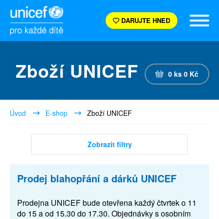
DARUJTE HNED
Zboží UNICEF
0
ks
0
Kč
Úvod
E-shop
Zboží UNICEF
Zobrazit filtry
Prodej blahopřání a dárků UNICEF
Prodejna UNICEF bude otevřena každý čtvrtek o 11
do 15 a od 15.30 do 17.30. Objednávky s osobním