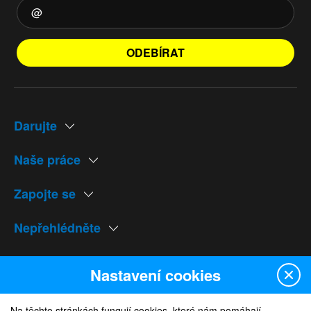
ODEBÍRAT
Darujte
Naše práce
Zapojte se
Nepřehlédněte
Naše weby
Nastavení cookies
Na těchto stránkách fungují cookies, které nám pomáhají