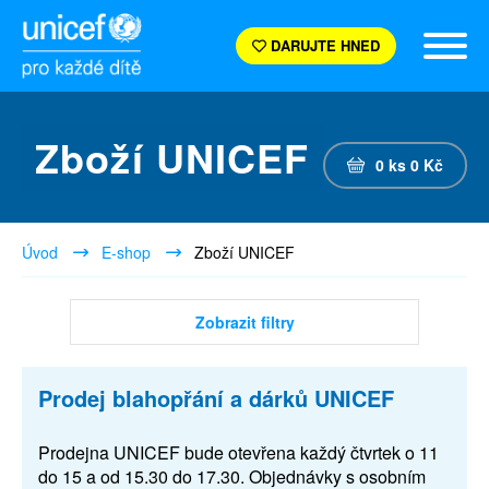
DARUJTE HNED
Zboží UNICEF
0
ks
0
Kč
Úvod
E-shop
Zboží UNICEF
Zobrazit filtry
Prodej blahopřání a dárků UNICEF
Prodejna UNICEF bude otevřena každý čtvrtek o 11
do 15 a od 15.30 do 17.30. Objednávky s osobním