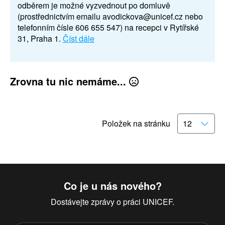
odběrem je možné vyzvednout po domluvě
(prostřednictvím emailu avodickova@unicef.cz nebo
telefonním čísle 606 655 547) na recepci v Rytířské
31, Praha 1.
Číst dále
Zrovna tu nic nemáme...
Položek na stránku
Co je u nás nového?
Dostávejte zprávy o práci UNICEF.