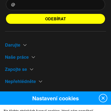
ODEBÍRAT
Darujte
Naše práce
Zapojte se
Nepřehlédněte
Naše weby
Nastavení cookies
Na těchto stránkách fungují cookies, které nám pomáhají