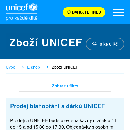
DARUJTE HNED
Zboží UNICEF
0
ks
0
Kč
Úvod
E-shop
Zboží UNICEF
Zobrazit filtry
Prodej blahopřání a dárků UNICEF
Prodejna UNICEF bude otevřena každý čtvrtek o 11
do 15 a od 15.30 do 17.30. Objednávky s osobním