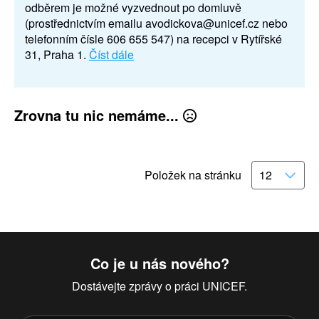
odběrem je možné vyzvednout po domluvě
(prostřednictvím emailu avodickova@unicef.cz nebo
telefonním čísle 606 655 547) na recepci v Rytířské
31, Praha 1.
Číst dále
Zrovna tu nic nemáme...
Položek na stránku
Co je u nás nového?
Dostávejte zprávy o práci UNICEF.