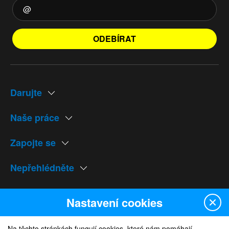
ODEBÍRAT
Darujte
Naše práce
Zapojte se
Nepřehlédněte
Naše weby
Nastavení cookies
Na těchto stránkách fungují cookies, které nám pomáhají