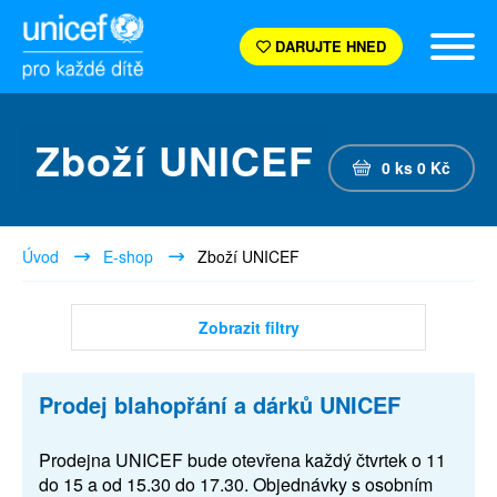
DARUJTE HNED
Zboží UNICEF
0
ks
0
Kč
Úvod
E-shop
Zboží UNICEF
Zobrazit filtry
Prodej blahopřání a dárků UNICEF
Prodejna UNICEF bude otevřena každý čtvrtek o 11
do 15 a od 15.30 do 17.30. Objednávky s osobním