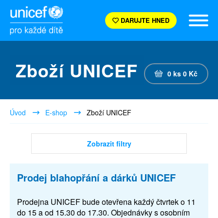
DARUJTE HNED
Zboží UNICEF
0
ks
0
Kč
Úvod
E-shop
Zboží UNICEF
Zobrazit filtry
Prodej blahopřání a dárků UNICEF
Prodejna UNICEF bude otevřena každý čtvrtek o 11
do 15 a od 15.30 do 17.30. Objednávky s osobním