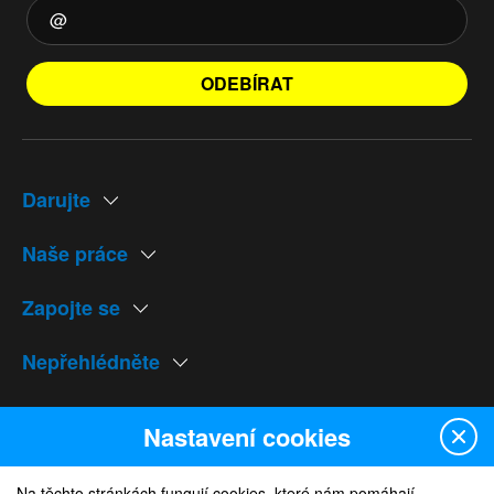
ODEBÍRAT
Darujte
Naše práce
Zapojte se
Nepřehlédněte
Naše weby
Nastavení cookies
Na těchto stránkách fungují cookies, které nám pomáhají