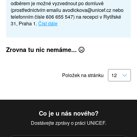
odběrem je možné vyzvednout po domluvě
(prostřednictvím emailu avodickova@unicef.cz nebo
telefonním čísle 606 655 547) na recepci v Rytířské
31, Praha 1.
Číst dále
Zrovna tu nic nemáme...
Položek na stránku
Co je u nás nového?
Dostávejte zprávy o práci UNICEF.