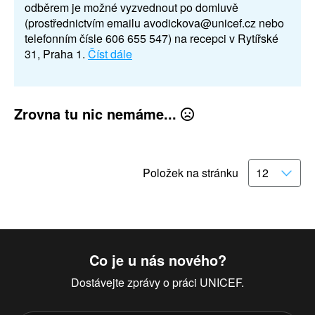
odběrem je možné vyzvednout po domluvě
(prostřednictvím emailu avodickova@unicef.cz nebo
telefonním čísle 606 655 547) na recepci v Rytířské
31, Praha 1.
Číst dále
Zrovna tu nic nemáme...
Položek na stránku
Co je u nás nového?
Dostávejte zprávy o práci UNICEF.