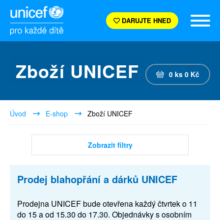
DARUJTE HNED
Zboží UNICEF
0
ks
0
Kč
Úvod
E-shop
Zboží UNICEF
Zobrazit filtry
Prodej blahopřání a dárků UNICEF
Prodejna UNICEF bude otevřena každý čtvrtek o 11
do 15 a od 15.30 do 17.30. Objednávky s osobním