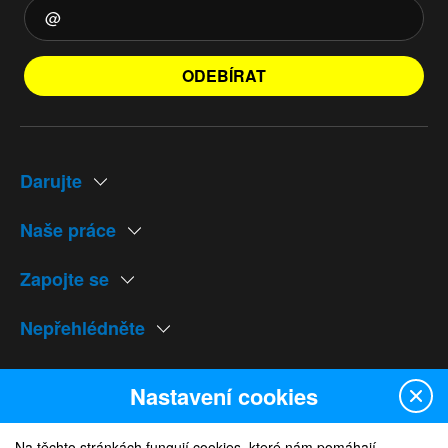
ODEBÍRAT
Darujte
Naše práce
Zapojte se
Nepřehlédněte
Naše weby
Nastavení cookies
Na těchto stránkách fungují cookies, které nám pomáhají