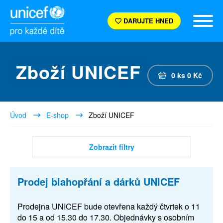
DARUJTE HNED
Zboží UNICEF
0
ks
0
Kč
Úvod
E-shop
Zboží UNICEF
Zobrazit filtry
Prodej blahopřání a dárků UNICEF
Prodejna UNICEF bude otevřena každý čtvrtek o 11
do 15 a od 15.30 do 17.30. Objednávky s osobním