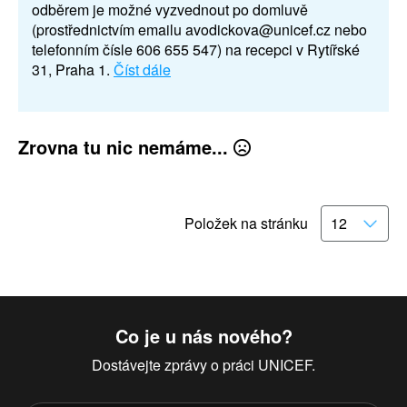
odběrem je možné vyzvednout po domluvě
(prostřednictvím emailu avodickova@unicef.cz nebo
telefonním čísle 606 655 547) na recepci v Rytířské
31, Praha 1.
Číst dále
Zrovna tu nic nemáme...
Položek na stránku
Co je u nás nového?
Dostávejte zprávy o práci UNICEF.