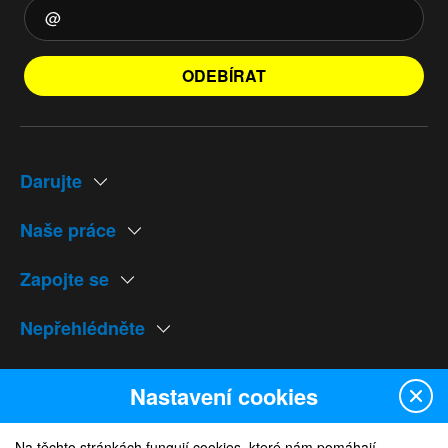
ODEBÍRAT
Darujte
Naše práce
Zapojte se
Nepřehlédněte
Naše weby
Nastavení cookies
Na těchto stránkách fungují cookies, které nám pomáhají