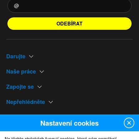
ODEBÍRAT
Darujte
Naše práce
Zapojte se
Nepřehlédněte
Naše weby
Nastavení cookies
Na těchto stránkách fungují cookies, které nám pomáhají