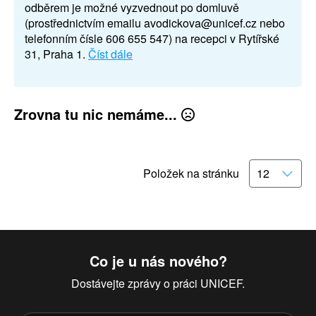
odběrem je možné vyzvednout po domluvě
(prostřednictvím emailu avodickova@unicef.cz nebo
telefonním čísle 606 655 547) na recepci v Rytířské
31, Praha 1.
Číst dále
Zrovna tu nic nemáme...
Položek na stránku
Co je u nás nového?
Dostávejte zprávy o práci UNICEF.