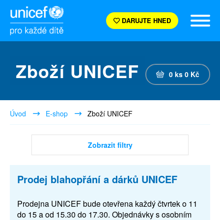
DARUJTE HNED
Zboží UNICEF
0
ks
0
Kč
Úvod
E-shop
Zboží UNICEF
Zobrazit filtry
Prodej blahopřání a dárků UNICEF
Prodejna UNICEF bude otevřena každý čtvrtek o 11
do 15 a od 15.30 do 17.30. Objednávky s osobním