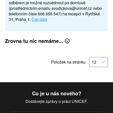
odběrem je možné vyzvednout po domluvě
(prostřednictvím emailu avodickova@unicef.cz nebo
telefonním čísle 606 655 547) na recepci v Rytířské
31, Praha 1.
Číst dále
Zrovna tu nic nemáme...
Položek na stránku
Co je u nás nového?
Dostávejte zprávy o práci UNICEF.