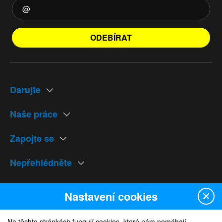
ODEBÍRAT
Darujte
Naše práce
Zapojte se
Nepřehlédněte
Naše weby
Nastavení cookies
Na těchto stránkách fungují cookies, které nám pomáhají