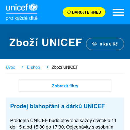
DARUJTE HNED
Zboží UNICEF
0
ks
0
Kč
Úvod
E-shop
Zboží UNICEF
Zobrazit filtry
Prodej blahopřání a dárků UNICEF
Prodejna UNICEF bude otevřena každý čtvrtek o 11
do 15 a od 15.30 do 17.30. Objednávky s osobním