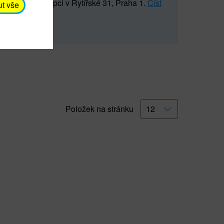
5 547) na recepci v Rytířské 31, Praha 1.
Číst
ut vše
Položek na stránku