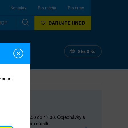
Kontakty
Pro média
Pro firmy
HOP
DARUJTE HNED
0
ks
0
Kč
nkčnost
CEF
 do 15 a od 15.30 do 17.30. Objednávky s
(prostřednictvím emailu