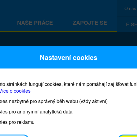
O nás
NAŠE PRÁCE
ZAPOJTE SE
E-S
CEF
Nastavení cookies
to stránkách fungují cookies, které nám pomáhají zajišťovat fu
Více o cookies
es nezbytné pro správný běh webu (vždy aktivní)
Prodej blahopřání a dárků UNI
ies pro anonymní analytická data
ies pro reklamu
Prodejna UNICEF bude otevřena každý čtvrtek o 11
osobním odběrem je možné vyzvednout po domluvě 