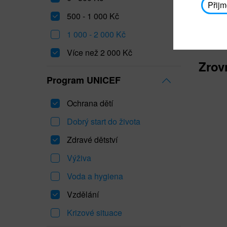
Přijm
500 - 1 000 Kč
1 000 - 2 000 Kč
Více než 2 000 Kč
Zrov
Program UNICEF
Ochrana dětí
Dobrý start do života
Zdravé dětství
Výživa
Voda a hygiena
Vzdělání
Krizové situace