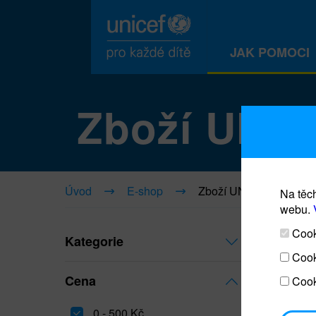
JAK POMOCI
Zboží UNI
Úvod
E-shop
Zboží UNICEF
Na těch
webu.
Cooki
Kategorie
Cook
Cena
Cook
0 - 500 Kč