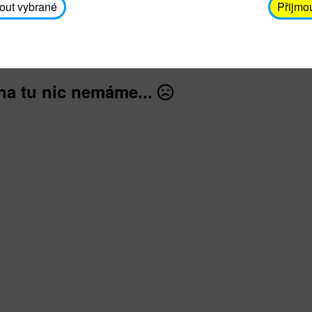
avodickova@unicef.cz nebo telefonním čísle 606 65
out vybrané
Přijmo
dále
na tu nic nemáme...