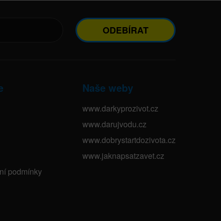
ODEBÍRAT
e
Naše weby
www.darkyprozivot.cz
www.darujvodu.cz
www.dobrystartdozivota.cz
www.jaknapsatzavet.cz
bní podmínky