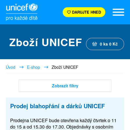
DARUJTE HNED
Zboží UNICEF
0
ks
0
Kč
Úvod
E-shop
Zboží UNICEF
Zobrazit filtry
Prodej blahopřání a dárků UNICEF
Prodejna UNICEF bude otevřena každý čtvrtek o 11
do 15 a od 15.30 do 17.30. Objednávky s osobním