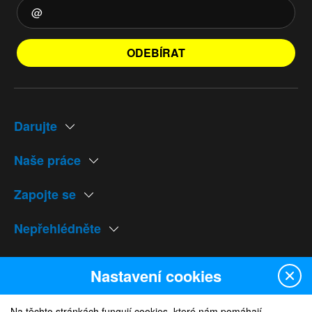
ODEBÍRAT
Darujte
Naše práce
Zapojte se
Nepřehlédněte
Naše weby
Nastavení cookies
Na těchto stránkách fungují cookies, které nám pomáhají