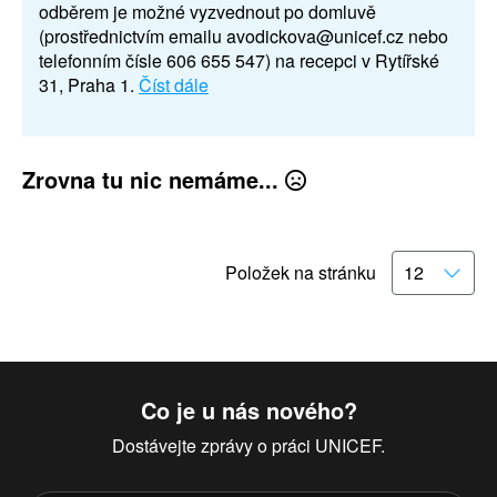
odběrem je možné vyzvednout po domluvě
(prostřednictvím emailu avodickova@unicef.cz nebo
telefonním čísle 606 655 547) na recepci v Rytířské
31, Praha 1.
Číst dále
Zrovna tu nic nemáme...
Položek na stránku
Co je u nás nového?
Dostávejte zprávy o práci UNICEF.