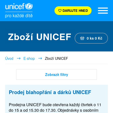
DARUJTE HNED
Zboží UNICEF
0
ks
0
Kč
Úvod
E-shop
Zboží UNICEF
Zobrazit filtry
Prodej blahopřání a dárků UNICEF
Prodejna UNICEF bude otevřena každý čtvrtek o 11
do 15 a od 15.30 do 17.30. Objednávky s osobním