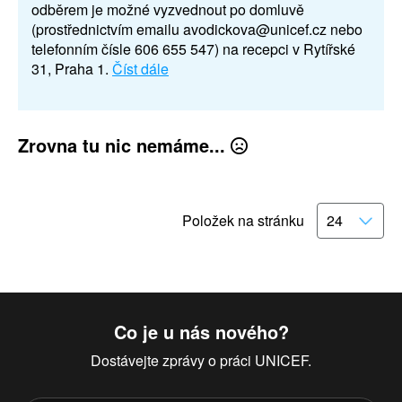
odběrem je možné vyzvednout po domluvě
(prostřednictvím emailu avodickova@unicef.cz nebo
telefonním čísle 606 655 547) na recepci v Rytířské
31, Praha 1.
Číst dále
Zrovna tu nic nemáme...
Položek na stránku
Co je u nás nového?
Dostávejte zprávy o práci UNICEF.