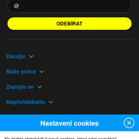
ODEBÍRAT
Darujte
Naše práce
Zapojte se
Nepřehlédněte
Naše weby
Nastavení cookies
Na těchto stránkách fungují cookies, které nám pomáhají