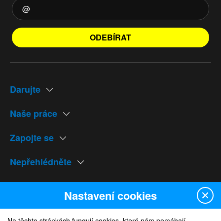
ODEBÍRAT
Darujte
Naše práce
Zapojte se
Nepřehlédněte
Naše weby
Nastavení cookies
Na těchto stránkách fungují cookies, které nám pomáhají