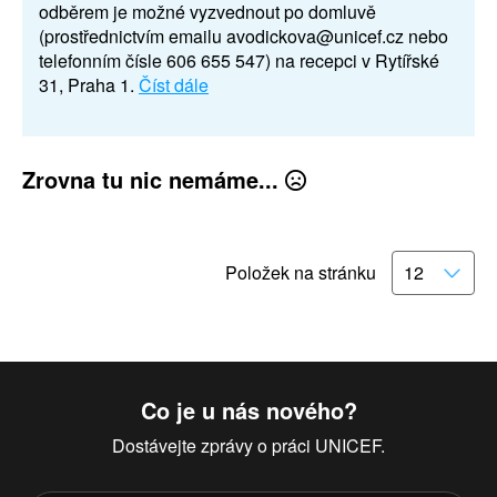
odběrem je možné vyzvednout po domluvě
(prostřednictvím emailu avodickova@unicef.cz nebo
telefonním čísle 606 655 547) na recepci v Rytířské
31, Praha 1.
Číst dále
Zrovna tu nic nemáme...
Položek na stránku
Co je u nás nového?
Dostávejte zprávy o práci UNICEF.