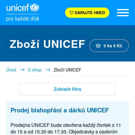
DARUJTE HNED
Zboží UNICEF
0
ks
0
Kč
Úvod
E-shop
Zboží UNICEF
Zobrazit filtry
Prodej blahopřání a dárků UNICEF
Prodejna UNICEF bude otevřena každý čtvrtek o 11
do 15 a od 15.30 do 17.30. Objednávky s osobním