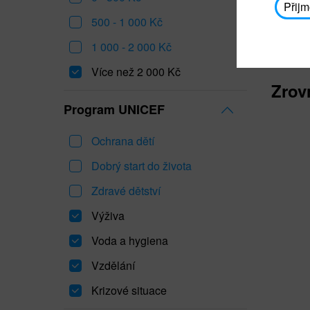
Přijm
500 - 1 000 Kč
1 000 - 2 000 Kč
Více než 2 000 Kč
Zrov
Program UNICEF
Ochrana dětí
Dobrý start do života
Zdravé dětství
Výživa
Voda a hygiena
Vzdělání
Krizové situace