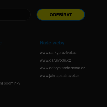
ODEBÍRAT
e
Naše weby
www.darkyprozivot.cz
www.darujvodu.cz
www.dobrystartdozivota.cz
www.jaknapsatzavet.cz
bní podmínky