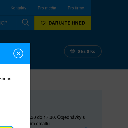
Kontakty
Pro média
Pro firmy
HOP
DARUJTE HNED
0
ks
0
Kč
nkčnost
CEF
 do 15 a od 15.30 do 17.30. Objednávky s
(prostřednictvím emailu