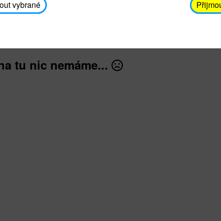
avodickova@unicef.cz nebo telefonním čísle 606 65
out vybrané
Přijmo
dále
na tu nic nemáme...