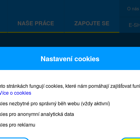
O nás
NAŠE PRÁCE
ZAPOJTE SE
E-S
CEF
Nastavení cookies
to stránkách fungují cookies, které nám pomáhají zajišťovat fu
Více o cookies
es nezbytné pro správný běh webu (vždy aktivní)
Prodej blahopřání a dárků UNI
ies pro anonymní analytická data
ies pro reklamu
Prodejna UNICEF bude otevřena každý čtvrtek o 11
osobním odběrem je možné vyzvednout po domluvě 