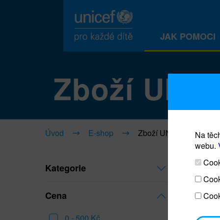
JAK POMOCI
Zboží UNI
Úvod
E-shop
Zboží UNICEF
Na těch
webu.
Cooki
Kategorie
Cook
Cena
Cook
0 - 500 Kč