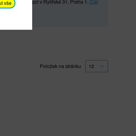
5 547) na recepci v Rytířské 31, Praha 1.
Číst
ut vše
Položek na stránku