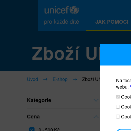
JAK POMOCI
Zboží UNI
Úvod
E-shop
Zboží UNICEF
Na těch
webu.
Cooki
Kategorie
Cook
Cena
Cook
0 - 500 Kč