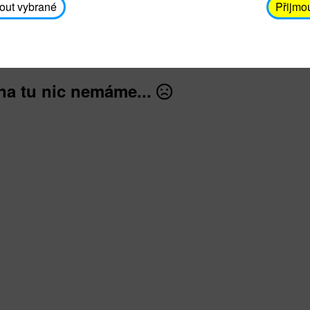
avodickova@unicef.cz nebo telefonním čísle 606 65
out vybrané
Přijmo
dále
na tu nic nemáme...