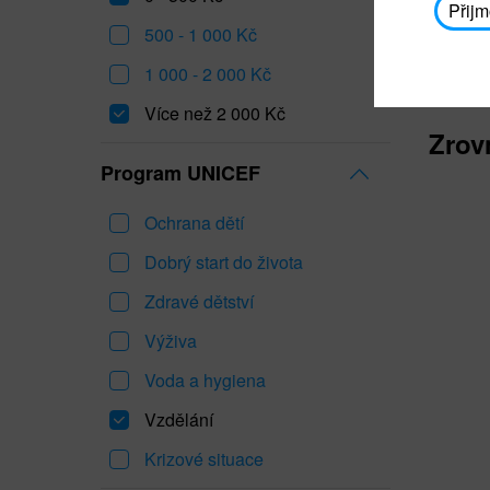
Přijm
500 - 1 000 Kč
1 000 - 2 000 Kč
Více než 2 000 Kč
Zrov
Program UNICEF
Ochrana dětí
Dobrý start do života
Zdravé dětství
Výživa
Voda a hygiena
Vzdělání
Krizové situace