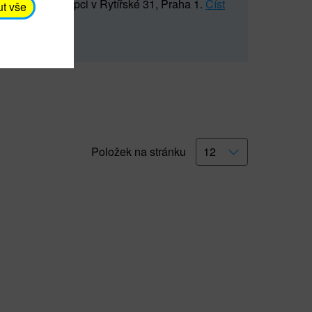
5 547) na recepci v Rytířské 31, Praha 1.
Číst
ut vše
Položek na stránku