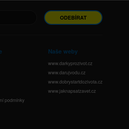
ODEBÍRAT
e
Naše weby
www.darkyprozivot.cz
www.darujvodu.cz
www.dobrystartdozivota.cz
www.jaknapsatzavet.cz
bní podmínky