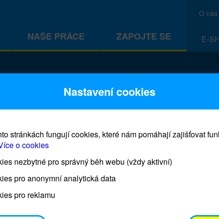
O nás
NAŠE PRÁCE
ZAPOJTE SE
E-S
CEF
Nastavení cookies
to stránkách fungují cookies, které nám pomáhají zajišťovat fu
Více o cookies
es nezbytné pro správný běh webu (vždy aktivní)
Prodej blahopřání a dárků UNI
ies pro anonymní analytická data
ies pro reklamu
Prodejna UNICEF bude otevřena každý čtvrtek o 11
osobním odběrem je možné vyzvednout po domluvě 