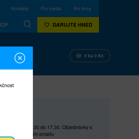
Kontakty
Pro média
Pro firmy
HOP
DARUJTE HNED
0
ks
0
Kč
nkčnost
CEF
 do 15 a od 15.30 do 17.30. Objednávky s
(prostřednictvím emailu