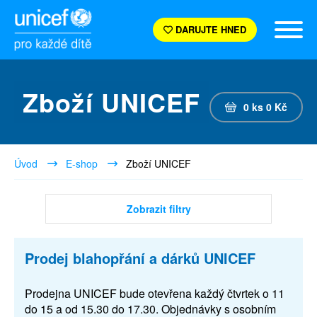
DARUJTE HNED
Zboží UNICEF
0
ks
0
Kč
Úvod
E-shop
Zboží UNICEF
Zobrazit filtry
Prodej blahopřání a dárků UNICEF
Prodejna UNICEF bude otevřena každý čtvrtek o 11
do 15 a od 15.30 do 17.30. Objednávky s osobním