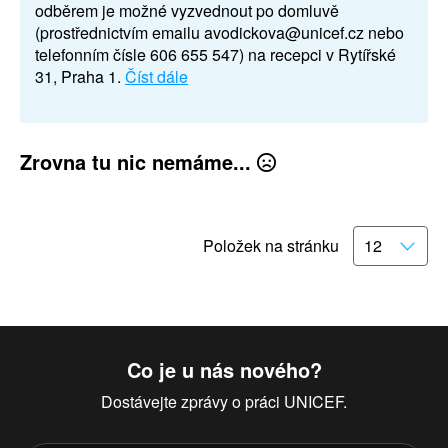
odběrem je možné vyzvednout po domluvě
(prostřednictvím emailu avodickova@unicef.cz nebo
telefonním čísle 606 655 547) na recepci v Rytířské
31, Praha 1.
Číst dále
Zrovna tu nic nemáme...
Položek na stránku
Co je u nás nového?
Dostávejte zprávy o práci UNICEF.