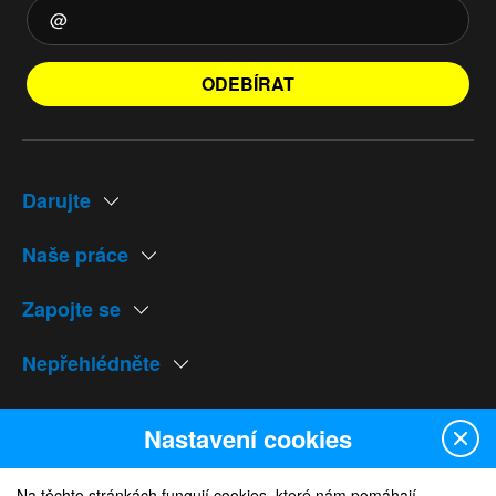
ODEBÍRAT
Darujte
Naše práce
Zapojte se
Nepřehlédněte
Naše weby
Nastavení cookies
Na těchto stránkách fungují cookies, které nám pomáhají