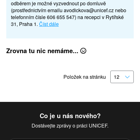
odběrem je možné vyzvednout po domluvě
(prostřednictvím emailu avodickova@unicef.cz nebo
telefonním čísle 606 655 547) na recepci v Rytířské
31, Praha 1.
Číst dále
Zrovna tu nic nemáme...
Položek na stránku
Co je u nás nového?
Dostávejte zprávy o práci UNICEF.