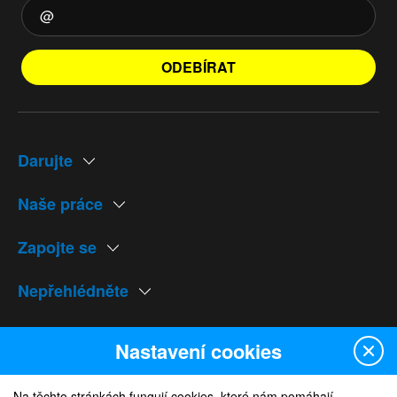
ODEBÍRAT
Darujte
Naše práce
Zapojte se
Nepřehlédněte
Naše weby
Nastavení cookies
Na těchto stránkách fungují cookies, které nám pomáhají