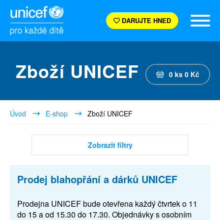
DARUJTE HNED
Zboží UNICEF
0
ks
0
Kč
Úvod
E-shop
Zboží UNICEF
Zobrazit filtry
Prodej blahopřání a dárků UNICEF
Prodejna UNICEF bude otevřena každý čtvrtek o 11
do 15 a od 15.30 do 17.30. Objednávky s osobním