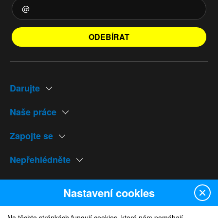
ODEBÍRAT
Darujte
Naše práce
Zapojte se
Nepřehlédněte
Naše weby
Nastavení cookies
Na těchto stránkách fungují cookies, které nám pomáhají