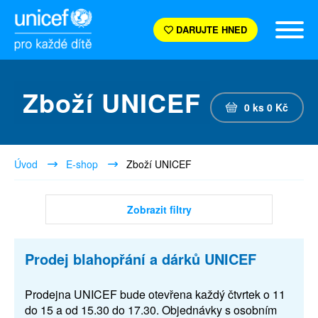
DARUJTE HNED
Zboží UNICEF
0
ks
0
Kč
Úvod
E-shop
Zboží UNICEF
Zobrazit filtry
Prodej blahopřání a dárků UNICEF
Prodejna UNICEF bude otevřena každý čtvrtek o 11
do 15 a od 15.30 do 17.30. Objednávky s osobním