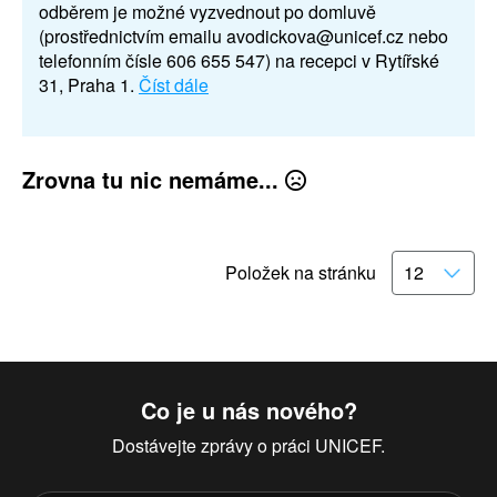
odběrem je možné vyzvednout po domluvě
(prostřednictvím emailu avodickova@unicef.cz nebo
telefonním čísle 606 655 547) na recepci v Rytířské
31, Praha 1.
Číst dále
Zrovna tu nic nemáme...
Položek na stránku
Co je u nás nového?
Dostávejte zprávy o práci UNICEF.