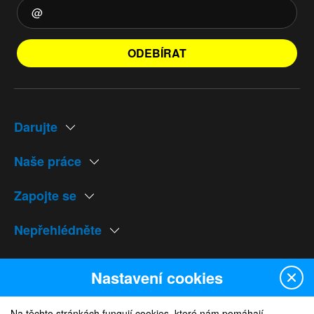
ODEBÍRAT
Darujte
Naše práce
Zapojte se
Nepřehlédněte
Naše weby
Nastavení cookies
Na těchto stránkách fungují cookies, které nám pomáhají