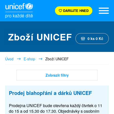
DARUJTE HNED
Zboží UNICEF
0
ks
0
Kč
Úvod
E-shop
Zboží UNICEF
Zobrazit filtry
Prodej blahopřání a dárků UNICEF
Prodejna UNICEF bude otevřena každý čtvrtek o 11
do 15 a od 15.30 do 17.30. Objednávky s osobním