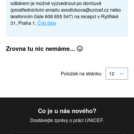
odběrem je možné vyzvednout po domluvě
(prostřednictvím emailu avodickova@unicef.cz nebo
telefonním čísle 606 655 547) na recepci v Rytířské
31, Praha 1.
Číst dále
Zrovna tu nic nemáme...
Položek na stránku
Co je u nás nového?
Dostávejte zprávy o práci UNICEF.