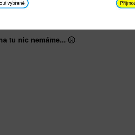
avodickova@unicef.cz nebo telefonním čísle 606 65
out vybrané
Přijmo
dále
na tu nic nemáme...