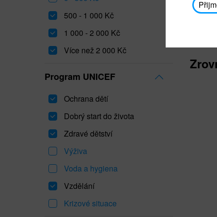
Přijm
500 - 1 000 Kč
1 000 - 2 000 Kč
Více než 2 000 Kč
Zrov
Program UNICEF
Ochrana dětí
Dobrý start do života
Zdravé dětství
Výživa
Voda a hygiena
Vzdělání
Krizové situace