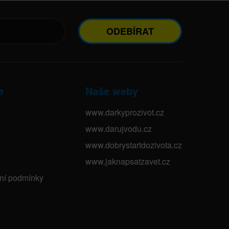
ODEBÍRAT
e
Naše weby
www.darkyprozivot.cz
www.darujvodu.cz
www.dobrystartdozivota.cz
www.jaknapsatzavet.cz
bní podmínky