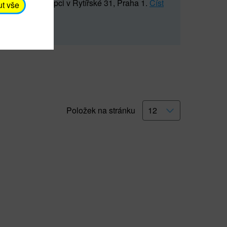
5 547) na recepci v Rytířské 31, Praha 1.
Číst
ut vše
Položek na stránku