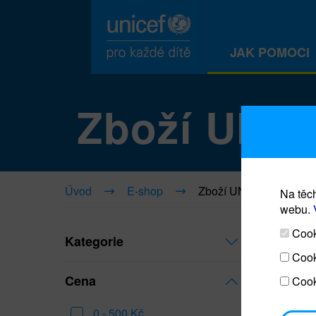
JAK POMOCI
Zboží UNI
Úvod
E-shop
Zboží UNICEF
Na těch
webu.
Cooki
Kategorie
Cook
Cena
Cook
0 - 500 Kč