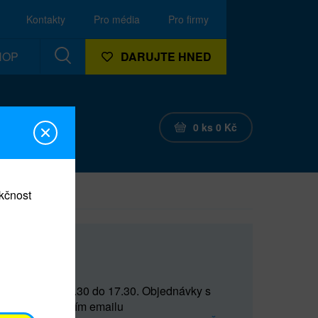
Kontakty
Pro média
Pro firmy
HOP
DARUJTE HNED
0
ks
0
Kč
nkčnost
CEF
 do 15 a od 15.30 do 17.30. Objednávky s
(prostřednictvím emailu