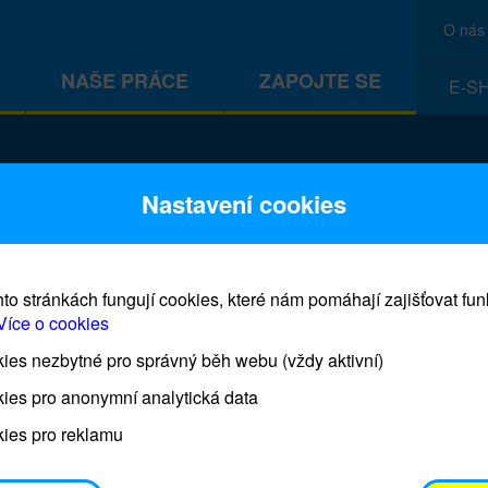
O nás
NAŠE PRÁCE
ZAPOJTE SE
E-S
CEF
Nastavení cookies
to stránkách fungují cookies, které nám pomáhají zajišťovat fu
Více o cookies
es nezbytné pro správný běh webu (vždy aktivní)
Prodej blahopřání a dárků UNI
ies pro anonymní analytická data
ies pro reklamu
Prodejna UNICEF bude otevřena každý čtvrtek o 11
osobním odběrem je možné vyzvednout po domluvě 