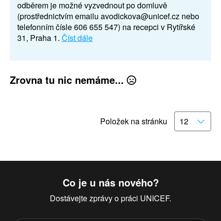
odběrem je možné vyzvednout po domluvě
(prostřednictvím emailu avodickova@unicef.cz nebo
telefonním čísle 606 655 547) na recepci v Rytířské
31, Praha 1.
Číst dále
Zrovna tu nic nemáme...
Položek na stránku
Co je u nás nového?
Dostávejte zprávy o práci UNICEF.