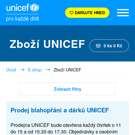
DARUJTE HNED
Zboží UNICEF
0
ks
0
Kč
Úvod
E-shop
Zboží UNICEF
Zobrazit filtry
Prodej blahopřání a dárků UNICEF
Prodejna UNICEF bude otevřena každý čtvrtek o 11
do 15 a od 15.30 do 17.30. Objednávky s osobním