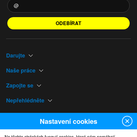
ODEBÍRAT
Darujte
Naše práce
Zapojte se
Nepřehlédněte
Naše weby
Nastavení cookies
Na těchto stránkách fungují cookies, které nám pomáhají