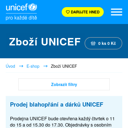
DARUJTE HNED
Zboží UNICEF
0
ks
0
Kč
Úvod
E-shop
Zboží UNICEF
Zobrazit filtry
Prodej blahopřání a dárků UNICEF
Prodejna UNICEF bude otevřena každý čtvrtek o 11
do 15 a od 15.30 do 17.30. Objednávky s osobním