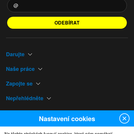
ODEBÍRAT
Darujte
Naše práce
Zapojte se
Nepřehlédněte
Naše weby
Nastavení cookies
Na těchto stránkách fungují cookies, které nám pomáhají