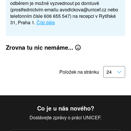
odběrem je možné vyzvednout po domluvě
(prostřednictvím emailu avodickova@unicef.cz nebo
telefonním čísle 606 655 547) na recepci v Rytířské
31, Praha 1.
Číst dále
Zrovna tu nic nemáme...
Položek na stránku
Co je u nás nového?
Dostávejte zprávy o práci UNICEF.