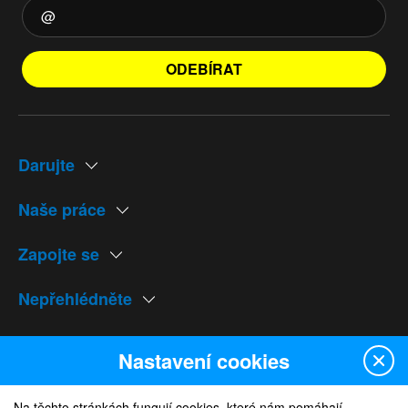
ODEBÍRAT
Darujte
Naše práce
Zapojte se
Nepřehlédněte
Naše weby
Nastavení cookies
Na těchto stránkách fungují cookies, které nám pomáhají