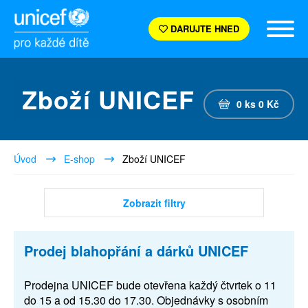
DARUJTE HNED
Zboží UNICEF
0
ks
0
Kč
Úvod
E-shop
Zboží UNICEF
Zobrazit filtry
Prodej blahopřání a dárků UNICEF
Prodejna UNICEF bude otevřena každý čtvrtek o 11
do 15 a od 15.30 do 17.30. Objednávky s osobním