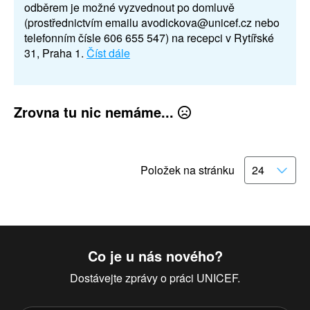
odběrem je možné vyzvednout po domluvě
(prostřednictvím emailu avodickova@unicef.cz nebo
telefonním čísle 606 655 547) na recepci v Rytířské
31, Praha 1.
Číst dále
Zrovna tu nic nemáme...
Položek na stránku
Co je u nás nového?
Dostávejte zprávy o práci UNICEF.