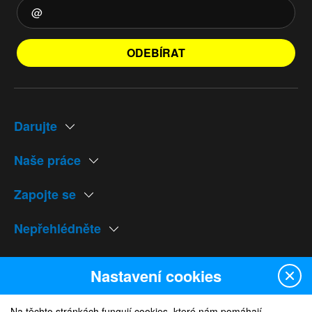
ODEBÍRAT
Darujte
Naše práce
Zapojte se
Nepřehlédněte
Naše weby
Nastavení cookies
Na těchto stránkách fungují cookies, které nám pomáhají