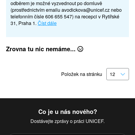
odběrem je možné vyzvednout po domluvě
(prostřednictvím emailu avodickova@unicef.cz nebo
telefonním čísle 606 655 547) na recepci v Rytířské
31, Praha 1.
Číst dále
Zrovna tu nic nemáme...
Položek na stránku
Co je u nás nového?
Dostávejte zprávy o práci UNICEF.