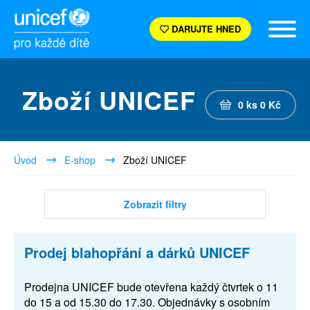
DARUJTE HNED
Zboží UNICEF
0
ks
0
Kč
Úvod
E-shop
Zboží UNICEF
Zobrazit filtry
Prodej blahopřání a dárků UNICEF
Prodejna UNICEF bude otevřena každý čtvrtek o 11
do 15 a od 15.30 do 17.30. Objednávky s osobním