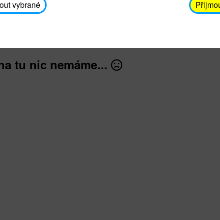
avodickova@unicef.cz nebo telefonním čísle 606 65
out vybrané
Přijmo
dále
na tu nic nemáme...