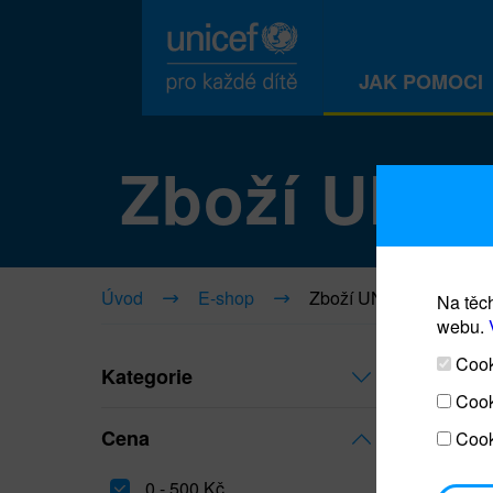
JAK POMOCI
Zboží UNI
Úvod
E-shop
Zboží UNICEF
Na těch
webu.
Cooki
Kategorie
Cook
Cena
Cook
0 - 500 Kč