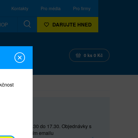
Kontakty
Pro média
Pro firmy
HOP
DARUJTE HNED
0
ks
0
Kč
nkčnost
CEF
 do 15 a od 15.30 do 17.30. Objednávky s
(prostřednictvím emailu