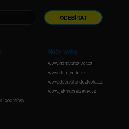
ODEBÍRAT
e
Naše weby
www.darkyprozivot.cz
www.darujvodu.cz
www.dobrystartdozivota.cz
www.jaknapsatzavet.cz
bní podmínky