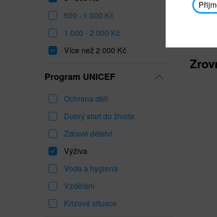
Přijm
500 - 1 000 Kč
1 000 - 2 000 Kč
Více než 2 000 Kč
Zrov
Program UNICEF
Ochrana dětí
Dobrý start do života
Zdravé dětství
Výživa
Voda a hygiena
Vzdělání
Krizové situace