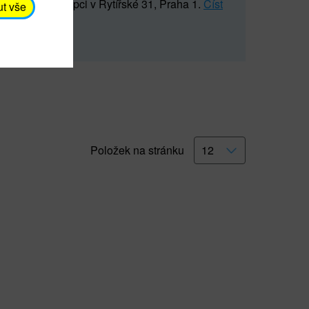
5 547) na recepci v Rytířské 31, Praha 1.
Číst
ut vše
Položek na stránku