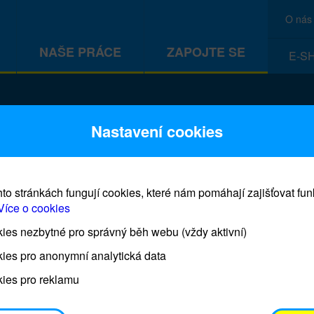
O nás
NAŠE PRÁCE
ZAPOJTE SE
E-S
CEF
Nastavení cookies
to stránkách fungují cookies, které nám pomáhají zajišťovat fu
Více o cookies
es nezbytné pro správný běh webu (vždy aktivní)
Prodej blahopřání a dárků UNI
ies pro anonymní analytická data
ies pro reklamu
Prodejna UNICEF bude otevřena každý čtvrtek o 11
osobním odběrem je možné vyzvednout po domluvě 