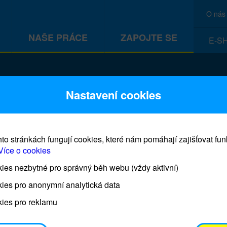
O nás
NAŠE PRÁCE
ZAPOJTE SE
E-S
CEF
Nastavení cookies
to stránkách fungují cookies, které nám pomáhají zajišťovat fu
Více o cookies
es nezbytné pro správný běh webu (vždy aktivní)
Prodej blahopřání a dárků UNI
ies pro anonymní analytická data
ies pro reklamu
Prodejna UNICEF bude otevřena každý čtvrtek o 11
osobním odběrem je možné vyzvednout po domluvě 