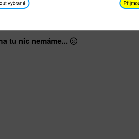
avodickova@unicef.cz nebo telefonním čísle 606 65
out vybrané
Přijmo
dále
na tu nic nemáme...