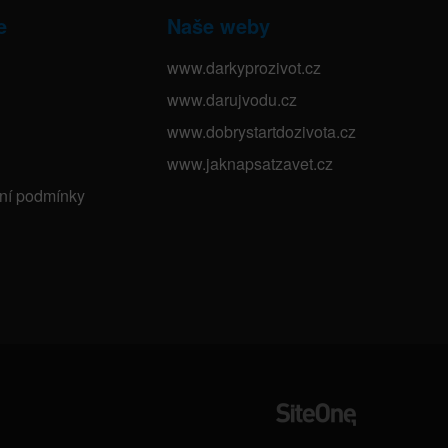
e
Naše weby
www.darkyprozivot.cz
www.darujvodu.cz
www.dobrystartdozivota.cz
www.jaknapsatzavet.cz
bní podmínky