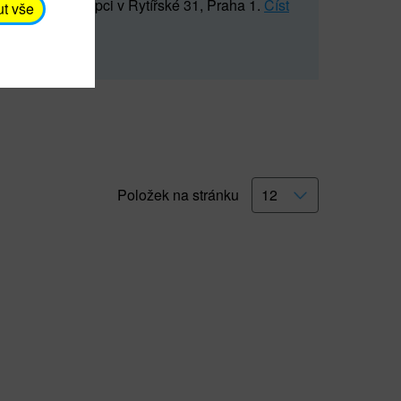
5 547) na recepci v Rytířské 31, Praha 1.
Číst
ut vše
Položek na stránku