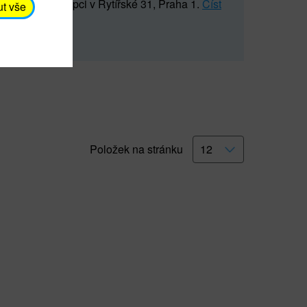
5 547) na recepci v Rytířské 31, Praha 1.
Číst
ut vše
Položek na stránku