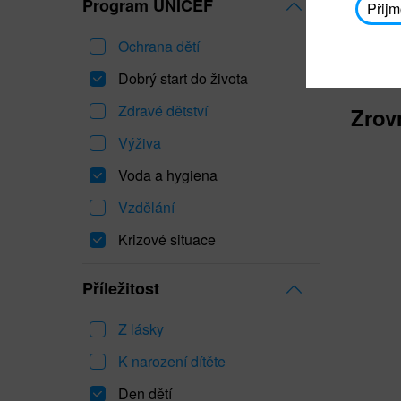
Program UNICEF
Přijm
Ochrana dětí
Dobrý start do života
Zdravé dětství
Zrov
Výživa
Voda a hygiena
Vzdělání
Krizové situace
Příležitost
Z lásky
K narození dítěte
Den dětí