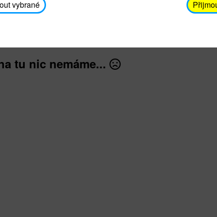
avodickova@unicef.cz nebo telefonním čísle 606 65
out vybrané
Přijmo
dále
na tu nic nemáme...