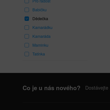
Pro radost
Babičku
Dědečka
Kamarádku
Kamaráda
Maminku
Tatínka
Co je u nás nového?
Dostávejte