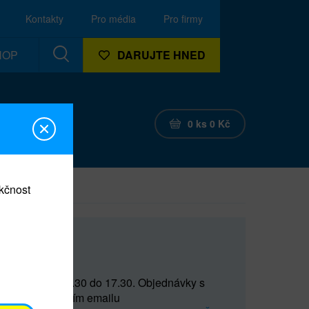
Kontakty
Pro média
Pro firmy
HOP
DARUJTE HNED
0
ks
0
Kč
nkčnost
CEF
 do 15 a od 15.30 do 17.30. Objednávky s
(prostřednictvím emailu