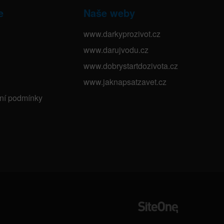
e
Naše weby
www.darkyprozivot.cz
www.darujvodu.cz
www.dobrystartdozivota.cz
www.jaknapsatzavet.cz
bní podmínky