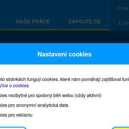
O nás
NAŠE PRÁCE
ZAPOJTE SE
E-S
CEF
Nastavení cookies
to stránkách fungují cookies, které nám pomáhají zajišťovat fu
Více o cookies
es nezbytné pro správný běh webu (vždy aktivní)
Prodej blahopřání a dárků UNI
ies pro anonymní analytická data
ies pro reklamu
Prodejna UNICEF bude otevřena každý čtvrtek o 11
osobním odběrem je možné vyzvednout po domluvě 