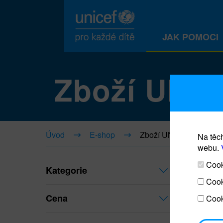
JAK POMOCI
Zboží UNI
Úvod
E-shop
Zboží UNICEF
Na těch
webu.
Cooki
Kategorie
Cook
Cena
Cook