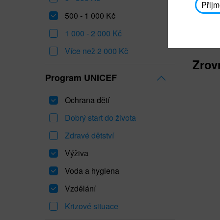
Přijm
500 - 1 000 Kč
1 000 - 2 000 Kč
Více než 2 000 Kč
Zrov
Program UNICEF
Ochrana dětí
Dobrý start do života
Zdravé dětství
Výživa
Voda a hygiena
Vzdělání
Krizové situace