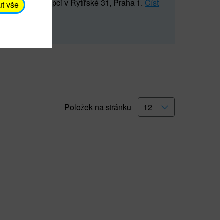
5 547) na recepci v Rytířské 31, Praha 1.
Číst
ut vše
Položek na stránku