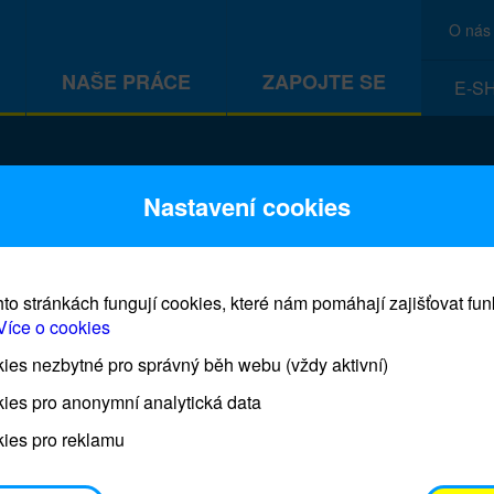
O nás
NAŠE PRÁCE
ZAPOJTE SE
E-S
CEF
Nastavení cookies
to stránkách fungují cookies, které nám pomáhají zajišťovat fu
Více o cookies
es nezbytné pro správný běh webu (vždy aktivní)
Prodej blahopřání a dárků UNI
ies pro anonymní analytická data
ies pro reklamu
Prodejna UNICEF bude otevřena každý čtvrtek o 11
osobním odběrem je možné vyzvednout po domluvě 