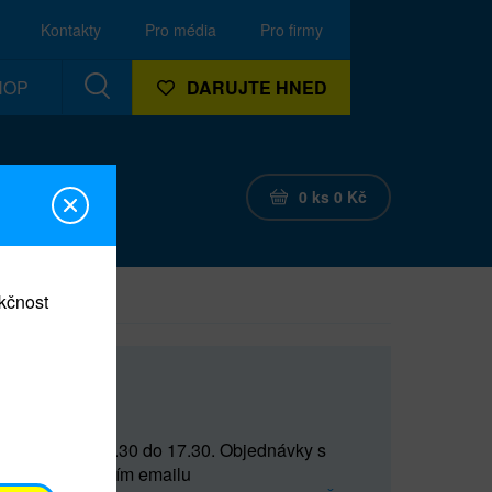
Kontakty
Pro média
Pro firmy
HOP
DARUJTE HNED
0
ks
0
Kč
nkčnost
CEF
 do 15 a od 15.30 do 17.30. Objednávky s
(prostřednictvím emailu