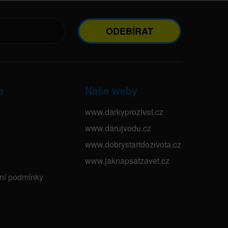
ODEBÍRAT
e
Naše weby
www.darkyprozivot.cz
www.darujvodu.cz
www.dobrystartdozivota.cz
www.jaknapsatzavet.cz
bní podmínky