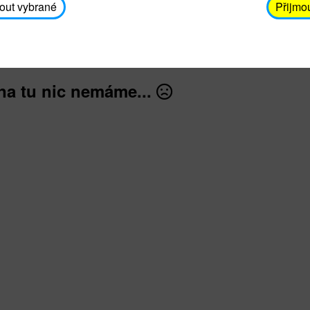
avodickova@unicef.cz nebo telefonním čísle 606 65
out vybrané
Přijmo
dále
na tu nic nemáme...