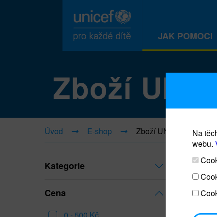
JAK POMOCI
Zboží UNI
Úvod
E-shop
Zboží UNICEF
Na těch
webu.
Cooki
Kategorie
Cook
Cena
Cook
0 - 500 Kč